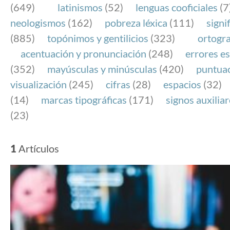
(649)
latinismos
(52)
lenguas cooficiales
(7
neologismos
(162)
pobreza léxica
(111)
signi
(885)
topónimos y gentilicios
(323)
ortogra
acentuación y pronunciación
(248)
errores es
(352)
mayúsculas y minúsculas
(420)
puntua
visualización
(245)
cifras
(28)
espacios
(32)
(14)
marcas tipográficas
(171)
signos auxilia
(23)
1
Artículos