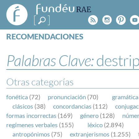
FundéuRAE
- Fundación
Rss
Instagr
Pinte
Y
del Español
Urgente
RECOMENDACIONES
Real Acad
CONSULTAS
CATEGORÍAS
Palabras Clave:
destri
ESPECIALES
BLOG
NOTICIAS
Otras categorías
SOBRE LA FUNDÉURAE
fonética
(72)
pronunciación
(70)
gramática
FundéuRAE es una fundación patrocinada por la 
clásicos
(38)
concordancias
(112)
conjugac
y la Real Academia Española, cuyo objetivo es co
formas incorrectas
(169)
género
(128)
núme
el buen uso del español en los medios de comuni
regímenes verbales
(155)
léxico
(2.894)
Internet.
antropónimos
(75)
extranjerismos
(1.255)