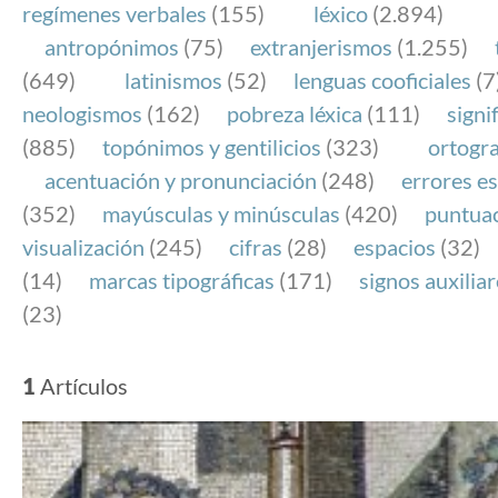
regímenes verbales
(155)
léxico
(2.894)
antropónimos
(75)
extranjerismos
(1.255)
(649)
latinismos
(52)
lenguas cooficiales
(7
neologismos
(162)
pobreza léxica
(111)
signi
(885)
topónimos y gentilicios
(323)
ortogra
acentuación y pronunciación
(248)
errores es
(352)
mayúsculas y minúsculas
(420)
puntua
visualización
(245)
cifras
(28)
espacios
(32)
(14)
marcas tipográficas
(171)
signos auxilia
(23)
1
Artículos