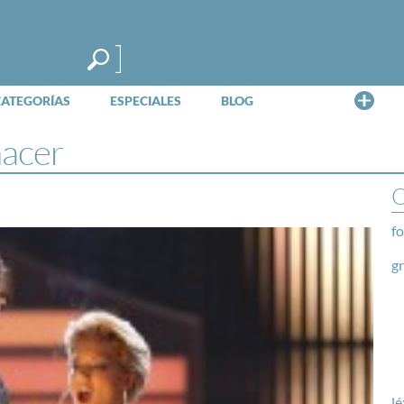
Me
CATEGORÍAS
ESPECIALES
BLOG
acer
O
fo
g
lé