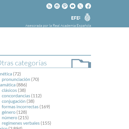
Rss
Instagram
Pinteres
Youtube
Twitter
Facebook
RAE
Agencia
EFE
Asesorada por la
Real Academia Española
nú
NOTICIAS
SOBRE LA FUNDÉURAE
FundéuRAE es una fundación patrocinada por
la Agencia Efe y la Real Academia Española,
cuyo objetivo es colaborar con el buen uso del
tras categorías
español en los medios de comunicación y en
Internet.
nética
(72)
pronunciación
(70)
ramática
(886)
clásicos
(38)
concordancias
(112)
conjugación
(38)
formas incorrectas
(169)
género
(128)
número
(215)
regímenes verbales
(155)
xico
(2.894)