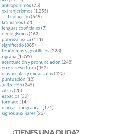
antropónimos
(75)
extranjerismos
(1.255)
traducción
(649)
latinismos
(52)
lenguas cooficiales
(7)
neologismos
(162)
pobreza léxica
(111)
significado
(885)
topónimos y gentilicios
(323)
tografía
(1.099)
acentuación y pronunciación
(248)
errores escritura
(352)
mayúsculas y minúsculas
(420)
puntuación
(18)
sualización
(245)
cifras
(28)
espacios
(32)
formato
(14)
marcas tipográficas
(171)
signos auxiliares
(23)
¿TIENES UNA DUDA?