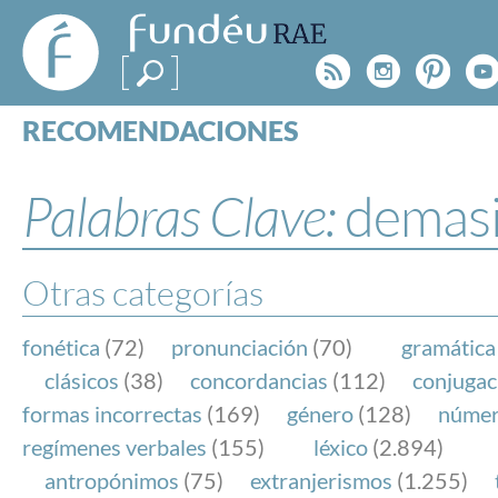
FundéuRAE
- Fundación
Rss
Instagr
Pinte
Y
del Español
Urgente
RECOMENDACIONES
Real Acad
CONSULTAS
CATEGORÍAS
Palabras Clave:
demas
ESPECIALES
BLOG
NOTICIAS
Otras categorías
SOBRE LA FUNDÉURAE
fonética
(72)
pronunciación
(70)
gramática
FundéuRAE es una fundación patrocinada por la 
clásicos
(38)
concordancias
(112)
conjugac
y la Real Academia Española, cuyo objetivo es co
formas incorrectas
(169)
género
(128)
núme
el buen uso del español en los medios de comuni
regímenes verbales
(155)
léxico
(2.894)
Internet.
antropónimos
(75)
extranjerismos
(1.255)