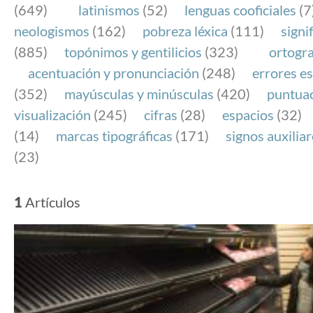
(649)
latinismos
(52)
lenguas cooficiales
(7
neologismos
(162)
pobreza léxica
(111)
signi
(885)
topónimos y gentilicios
(323)
ortogra
acentuación y pronunciación
(248)
errores es
(352)
mayúsculas y minúsculas
(420)
puntua
visualización
(245)
cifras
(28)
espacios
(32)
(14)
marcas tipográficas
(171)
signos auxilia
(23)
1
Artículos