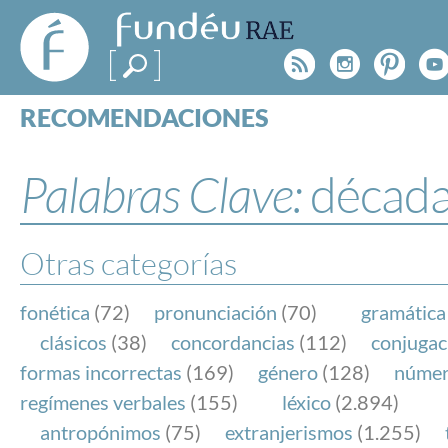
FundéuRAE
- Fundación
Rss
Instagr
Pinte
Y
del Español
Urgente
RECOMENDACIONES
Real Acad
CONSULTAS
CATEGORÍAS
Palabras Clave:
décad
ESPECIALES
BLOG
NOTICIAS
Otras categorías
SOBRE LA FUNDÉURAE
fonética
(72)
pronunciación
(70)
gramática
FundéuRAE es una fundación patrocinada por la 
clásicos
(38)
concordancias
(112)
conjugac
y la Real Academia Española, cuyo objetivo es co
formas incorrectas
(169)
género
(128)
núme
el buen uso del español en los medios de comuni
regímenes verbales
(155)
léxico
(2.894)
Internet.
antropónimos
(75)
extranjerismos
(1.255)