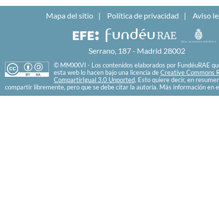
Mapa del sitio
Política de privacidad
Aviso le
Serrano, 187 - Madrid 28002
© MMXXVI - Los contenidos elaborados por FundéuRAE que
esta web lo hacen bajo una licencia de
Creative Commons R
CompartirIgual 3.0 Unported
. Esto quiere decir, en resume
compartir libremente, pero que se debe citar la autoría. Más información en e