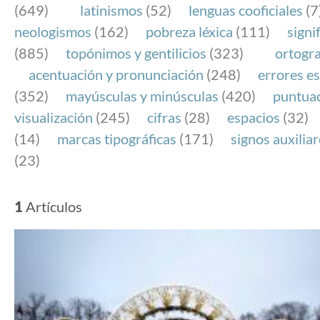
(649)
latinismos
(52)
lenguas cooficiales
(7
neologismos
(162)
pobreza léxica
(111)
signi
(885)
topónimos y gentilicios
(323)
ortogra
acentuación y pronunciación
(248)
errores es
(352)
mayúsculas y minúsculas
(420)
puntua
visualización
(245)
cifras
(28)
espacios
(32)
(14)
marcas tipográficas
(171)
signos auxilia
(23)
1
Artículos