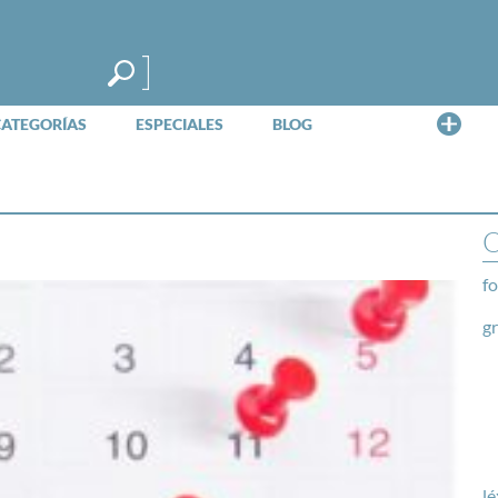
Me
CATEGORÍAS
ESPECIALES
BLOG
O
fo
g
lé