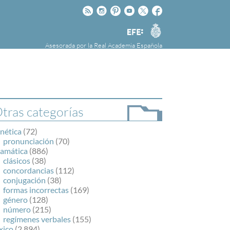
Rss
Instagram
Pinteres
Youtube
Twitter
Facebook
RAE
Agencia
EFE
Asesorada por la
Real Academia Española
nú
NOTICIAS
SOBRE LA FUNDÉURAE
FundéuRAE es una fundación patrocinada por
la Agencia Efe y la Real Academia Española,
cuyo objetivo es colaborar con el buen uso del
tras categorías
español en los medios de comunicación y en
Internet.
nética
(72)
pronunciación
(70)
ramática
(886)
clásicos
(38)
concordancias
(112)
conjugación
(38)
formas incorrectas
(169)
género
(128)
número
(215)
regímenes verbales
(155)
xico
(2.894)