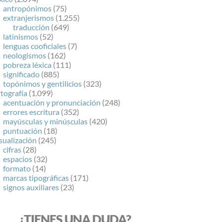
antropónimos
(75)
extranjerismos
(1.255)
traducción
(649)
latinismos
(52)
lenguas cooficiales
(7)
neologismos
(162)
pobreza léxica
(111)
significado
(885)
topónimos y gentilicios
(323)
tografía
(1.099)
acentuación y pronunciación
(248)
errores escritura
(352)
mayúsculas y minúsculas
(420)
puntuación
(18)
sualización
(245)
cifras
(28)
espacios
(32)
formato
(14)
marcas tipográficas
(171)
signos auxiliares
(23)
¿TIENES UNA DUDA?