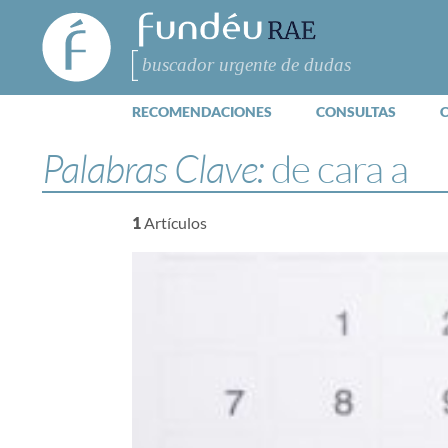
FundéuRAE
- Fundación
del Español
Buscar
Urgente
RECOMENDACIONES
CONSULTAS
Palabras Clave:
de cara a
1
Artículos