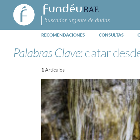
FundéuRAE
- Fundación
del Español
Buscar
Urgente
RECOMENDACIONES
CONSULTAS
Palabras Clave:
datar desd
1
Artículos