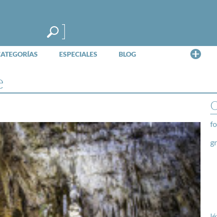
Me
CATEGORÍAS
ESPECIALES
BLOG
e
O
fo
g
lé