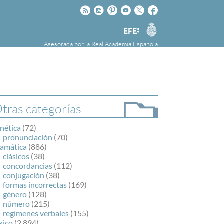
Rss
Instagram
Pinteres
Youtube
Twitter
Facebook
RAE
Agencia
EFE
Asesorada por la
Real Academia Española
nú
NOTICIAS
SOBRE LA FUNDÉURAE
FundéuRAE es una fundación patrocinada por
la Agencia Efe y la Real Academia Española,
cuyo objetivo es colaborar con el buen uso del
tras categorías
español en los medios de comunicación y en
Internet.
nética
(72)
pronunciación
(70)
ramática
(886)
clásicos
(38)
concordancias
(112)
conjugación
(38)
formas incorrectas
(169)
género
(128)
número
(215)
regímenes verbales
(155)
xico
(2.894)