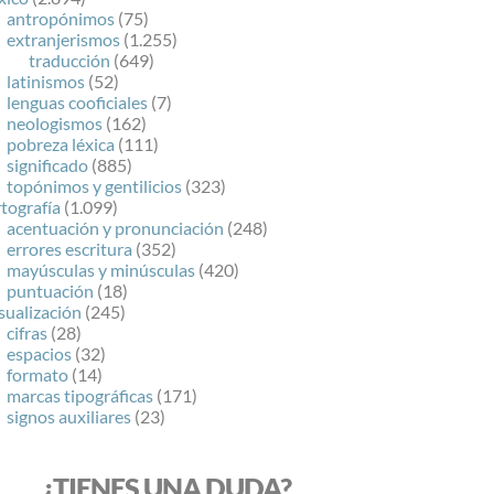
antropónimos
(75)
extranjerismos
(1.255)
traducción
(649)
latinismos
(52)
lenguas cooficiales
(7)
neologismos
(162)
pobreza léxica
(111)
significado
(885)
topónimos y gentilicios
(323)
tografía
(1.099)
acentuación y pronunciación
(248)
errores escritura
(352)
mayúsculas y minúsculas
(420)
puntuación
(18)
sualización
(245)
cifras
(28)
espacios
(32)
formato
(14)
marcas tipográficas
(171)
signos auxiliares
(23)
¿TIENES UNA DUDA?