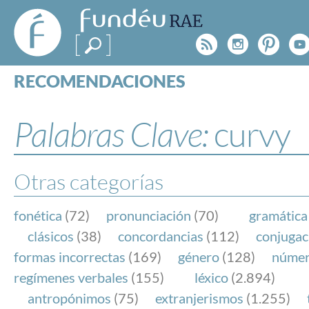
FundéuRAE
- Fundación
Rss
Instagr
Pinte
Y
del Español
Urgente
RECOMENDACIONES
Real Acad
CONSULTAS
CATEGORÍAS
Palabras Clave:
curvy
ESPECIALES
BLOG
NOTICIAS
Otras categorías
SOBRE LA FUNDÉURAE
fonética
(72)
pronunciación
(70)
gramática
FundéuRAE es una fundación patrocinada por la 
clásicos
(38)
concordancias
(112)
conjugac
y la Real Academia Española, cuyo objetivo es co
formas incorrectas
(169)
género
(128)
núme
el buen uso del español en los medios de comuni
regímenes verbales
(155)
léxico
(2.894)
Internet.
antropónimos
(75)
extranjerismos
(1.255)