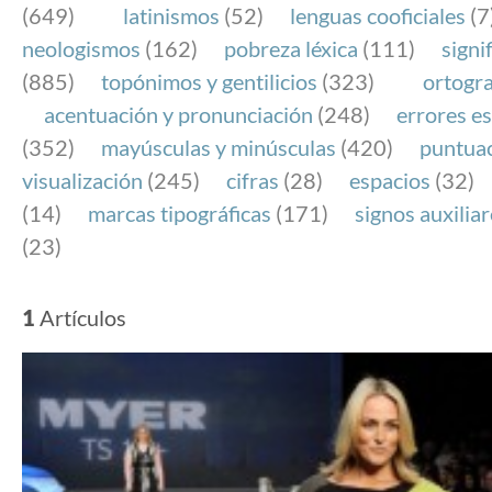
(649)
latinismos
(52)
lenguas cooficiales
(7
neologismos
(162)
pobreza léxica
(111)
signi
(885)
topónimos y gentilicios
(323)
ortogra
acentuación y pronunciación
(248)
errores es
(352)
mayúsculas y minúsculas
(420)
puntua
visualización
(245)
cifras
(28)
espacios
(32)
(14)
marcas tipográficas
(171)
signos auxilia
(23)
1
Artículos