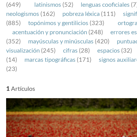
(649)
latinismos
(52)
lenguas cooficiales
(7
neologismos
(162)
pobreza léxica
(111)
signi
(885)
topónimos y gentilicios
(323)
ortogra
acentuación y pronunciación
(248)
errores es
(352)
mayúsculas y minúsculas
(420)
puntua
visualización
(245)
cifras
(28)
espacios
(32)
(14)
marcas tipográficas
(171)
signos auxilia
(23)
1
Artículos