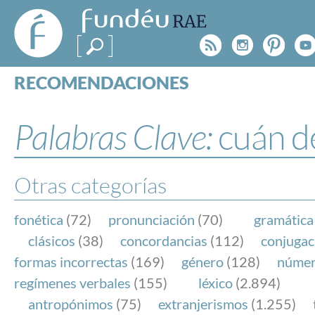
FundéuRAE
- Fundación
Rss
Instagr
Pinte
Y
del Español
Urgente
RECOMENDACIONES
Real Acad
CONSULTAS
CATEGORÍAS
Palabras Clave:
cuán d
ESPECIALES
BLOG
NOTICIAS
Otras categorías
SOBRE LA FUNDÉURAE
fonética
(72)
pronunciación
(70)
gramática
FundéuRAE es una fundación patrocinada por la 
clásicos
(38)
concordancias
(112)
conjugac
y la Real Academia Española, cuyo objetivo es co
formas incorrectas
(169)
género
(128)
núme
el buen uso del español en los medios de comuni
regímenes verbales
(155)
léxico
(2.894)
Internet.
antropónimos
(75)
extranjerismos
(1.255)