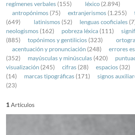
regímenes verbales
(155)
léxico
(2.894)
antropónimos
(75)
extranjerismos
(1.255)
(649)
latinismos
(52)
lenguas cooficiales
(7
neologismos
(162)
pobreza léxica
(111)
signi
(885)
topónimos y gentilicios
(323)
ortogra
acentuación y pronunciación
(248)
errores es
(352)
mayúsculas y minúsculas
(420)
puntua
visualización
(245)
cifras
(28)
espacios
(32)
(14)
marcas tipográficas
(171)
signos auxilia
(23)
1
Artículos