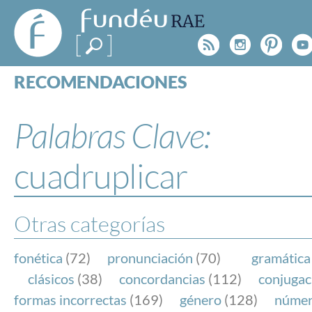
FundéuRAE
- Fundación
Rss
Instagr
Pinte
Y
del Español
Urgente
RECOMENDACIONES
Real Acad
CONSULTAS
CATEGORÍAS
Palabras Clave:
ESPECIALES
BLOG
cuadruplicar
NOTICIAS
SOBRE LA FUNDÉURAE
Otras categorías
FundéuRAE es una fundación patrocinada por la 
y la Real Academia Española, cuyo objetivo es co
fonética
(72)
pronunciación
(70)
gramática
el buen uso del español en los medios de comuni
clásicos
(38)
concordancias
(112)
conjugac
Internet.
formas incorrectas
(169)
género
(128)
núme