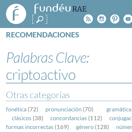
FundéuRAE
- Fundación
Rss
Instagr
Pinte
Y
del Español
Urgente
RECOMENDACIONES
Real Acad
CONSULTAS
CATEGORÍAS
Palabras Clave:
ESPECIALES
BLOG
criptoactivo
NOTICIAS
SOBRE LA FUNDÉURAE
Otras categorías
FundéuRAE es una fundación patrocinada por la 
y la Real Academia Española, cuyo objetivo es co
fonética
(72)
pronunciación
(70)
gramática
el buen uso del español en los medios de comuni
clásicos
(38)
concordancias
(112)
conjugac
Internet.
formas incorrectas
(169)
género
(128)
núme