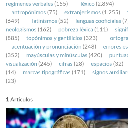
regímenes verbales
(155)
léxico
(2.894)
antropónimos
(75)
extranjerismos
(1.255)
(649)
latinismos
(52)
lenguas cooficiales
(7
neologismos
(162)
pobreza léxica
(111)
signi
(885)
topónimos y gentilicios
(323)
ortogra
acentuación y pronunciación
(248)
errores es
(352)
mayúsculas y minúsculas
(420)
puntua
visualización
(245)
cifras
(28)
espacios
(32)
(14)
marcas tipográficas
(171)
signos auxilia
(23)
1
Artículos