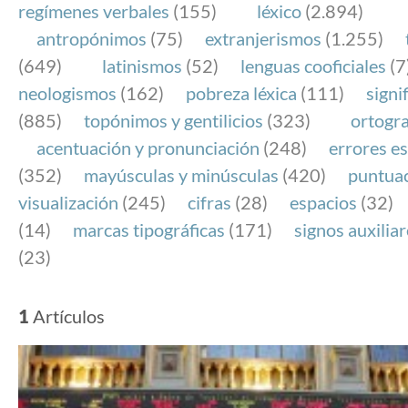
regímenes verbales
(155)
léxico
(2.894)
antropónimos
(75)
extranjerismos
(1.255)
(649)
latinismos
(52)
lenguas cooficiales
(7
neologismos
(162)
pobreza léxica
(111)
signi
(885)
topónimos y gentilicios
(323)
ortogra
acentuación y pronunciación
(248)
errores es
(352)
mayúsculas y minúsculas
(420)
puntua
visualización
(245)
cifras
(28)
espacios
(32)
(14)
marcas tipográficas
(171)
signos auxilia
(23)
1
Artículos