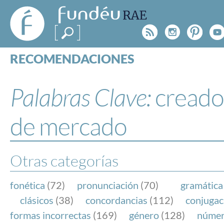
FundéuRAE
- Fundación
Rss
Instagr
Pinte
Y
del Español
Urgente
RECOMENDACIONES
Real Acad
CONSULTAS
CATEGORÍAS
Palabras Clave:
creado
ESPECIALES
BLOG
de mercado
NOTICIAS
SOBRE LA FUNDÉURAE
Otras categorías
FundéuRAE es una fundación patrocinada por la 
y la Real Academia Española, cuyo objetivo es co
fonética
(72)
pronunciación
(70)
gramática
el buen uso del español en los medios de comuni
clásicos
(38)
concordancias
(112)
conjugac
Internet.
formas incorrectas
(169)
género
(128)
núme