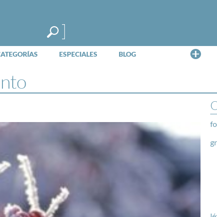
Me
CATEGORÍAS
ESPECIALES
BLOG
ento
O
fo
g
lé