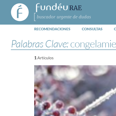
FundéuRAE
- Fundación
del Español
Buscar
Urgente
RECOMENDACIONES
CONSULTAS
Palabras Clave:
congelami
1
Artículos