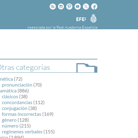
Rss
Instagram
Pinteres
Youtube
Twitter
Facebook
RAE
Agencia
EFE
Asesorada por la
Real Academia Española
nú
NOTICIAS
SOBRE LA FUNDÉURAE
FundéuRAE es una fundación patrocinada por
la Agencia Efe y la Real Academia Española,
cuyo objetivo es colaborar con el buen uso del
tras categorías
español en los medios de comunicación y en
Internet.
nética
(72)
pronunciación
(70)
ramática
(886)
clásicos
(38)
concordancias
(112)
conjugación
(38)
formas incorrectas
(169)
género
(128)
número
(215)
regímenes verbales
(155)
xico
(2.894)