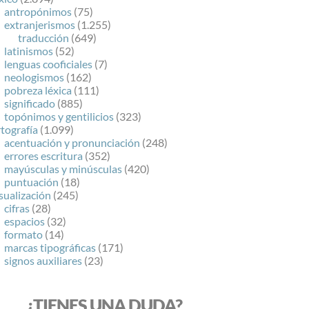
antropónimos
(75)
extranjerismos
(1.255)
traducción
(649)
latinismos
(52)
lenguas cooficiales
(7)
neologismos
(162)
pobreza léxica
(111)
significado
(885)
topónimos y gentilicios
(323)
tografía
(1.099)
acentuación y pronunciación
(248)
errores escritura
(352)
mayúsculas y minúsculas
(420)
puntuación
(18)
sualización
(245)
cifras
(28)
espacios
(32)
formato
(14)
marcas tipográficas
(171)
signos auxiliares
(23)
¿TIENES UNA DUDA?