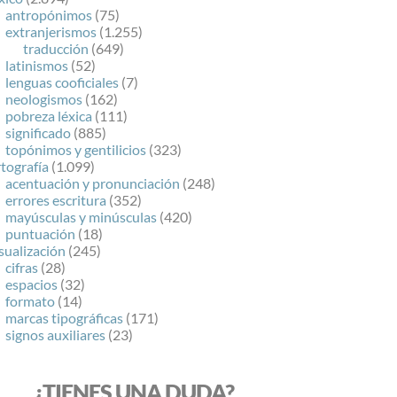
antropónimos
(75)
extranjerismos
(1.255)
traducción
(649)
latinismos
(52)
lenguas cooficiales
(7)
neologismos
(162)
pobreza léxica
(111)
significado
(885)
topónimos y gentilicios
(323)
tografía
(1.099)
acentuación y pronunciación
(248)
errores escritura
(352)
mayúsculas y minúsculas
(420)
puntuación
(18)
sualización
(245)
cifras
(28)
espacios
(32)
formato
(14)
marcas tipográficas
(171)
signos auxiliares
(23)
¿TIENES UNA DUDA?