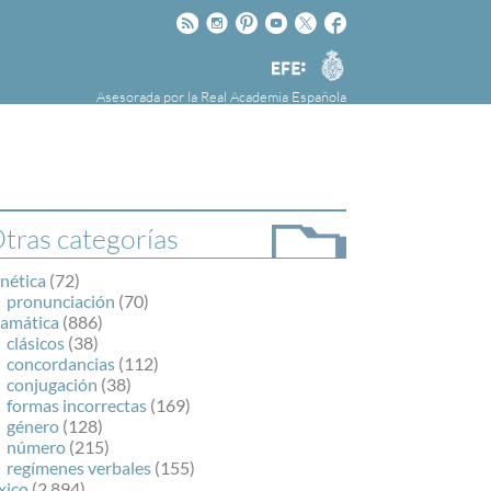
Rss
Instagram
Pinteres
Youtube
Twitter
Facebook
RAE
Agencia
EFE
Asesorada por la
Real Academia Española
nú
NOTICIAS
SOBRE LA FUNDÉURAE
FundéuRAE es una fundación patrocinada por
la Agencia Efe y la Real Academia Española,
cuyo objetivo es colaborar con el buen uso del
tras categorías
español en los medios de comunicación y en
Internet.
nética
(72)
pronunciación
(70)
ramática
(886)
clásicos
(38)
concordancias
(112)
conjugación
(38)
formas incorrectas
(169)
género
(128)
número
(215)
regímenes verbales
(155)
xico
(2.894)