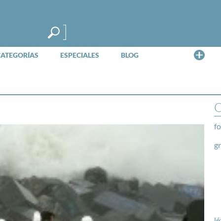
Me
CATEGORÍAS
ESPECIALES
BLOG
O
fo
g
lé