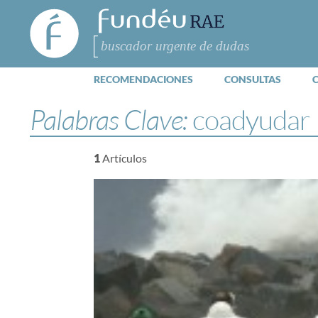
FundéuRAE
- Fundación
del Español
Buscar
Urgente
RECOMENDACIONES
CONSULTAS
Palabras Clave:
coadyudar
1
Artículos