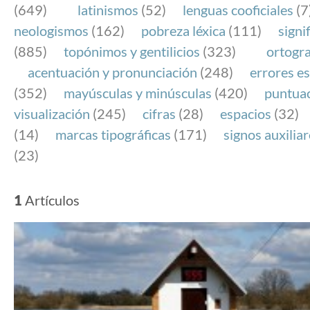
(649)
latinismos
(52)
lenguas cooficiales
(7
neologismos
(162)
pobreza léxica
(111)
signi
(885)
topónimos y gentilicios
(323)
ortogra
acentuación y pronunciación
(248)
errores es
(352)
mayúsculas y minúsculas
(420)
puntua
visualización
(245)
cifras
(28)
espacios
(32)
(14)
marcas tipográficas
(171)
signos auxilia
(23)
1
Artículos