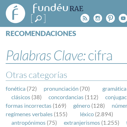
FundéuRAE
- Fundación
Rss
Instagr
Pinte
Y
del Español
Urgente
RECOMENDACIONES
Real Acad
CONSULTAS
CATEGORÍAS
Palabras Clave:
cifra
ESPECIALES
BLOG
NOTICIAS
Otras categorías
SOBRE LA FUNDÉURAE
fonética
(72)
pronunciación
(70)
gramática
FundéuRAE es una fundación patrocinada por la 
clásicos
(38)
concordancias
(112)
conjugac
y la Real Academia Española, cuyo objetivo es co
formas incorrectas
(169)
género
(128)
núme
el buen uso del español en los medios de comuni
regímenes verbales
(155)
léxico
(2.894)
Internet.
antropónimos
(75)
extranjerismos
(1.255)