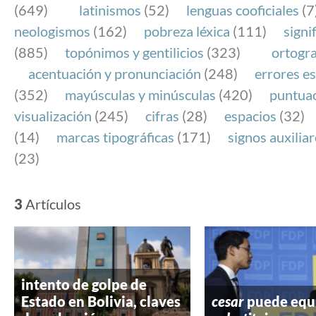
(649)
latinismos
(52)
lenguas cooficiales
(7
neologismos
(162)
pobreza léxica
(111)
signi
(885)
topónimos y gentilicios
(323)
ortogra
acentuación y pronunciación
(248)
errores es
(352)
mayúsculas y minúsculas
(420)
puntua
visualización
(245)
cifras
(28)
espacios
(32)
(14)
marcas tipográficas
(171)
signos auxilia
(23)
3
Artículos
intento de golpe de
Estado en Bolivia, claves
cesar
puede equ