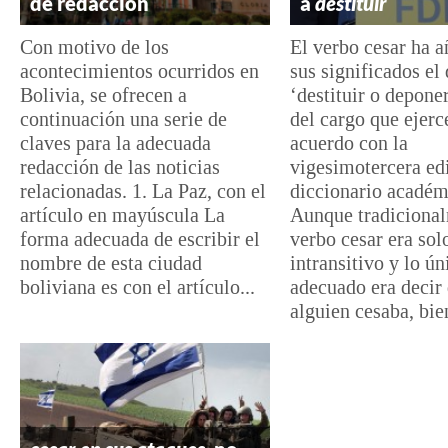
de redacción
a
destituir
Con motivo de los
El verbo cesar ha a
acontecimientos ocurridos en
sus significados el
Bolivia, se ofrecen a
‘destituir o depone
continuación una serie de
del cargo que ejerc
claves para la adecuada
acuerdo con la
redacción de las noticias
vigesimotercera ed
relacionadas. 1. La Paz, con el
diccionario académ
artículo en mayúscula La
Aunque tradicional
forma adecuada de escribir el
verbo cesar era sol
nombre de esta ciudad
intransitivo y lo ún
boliviana es con el artículo...
adecuado era decir
alguien cesaba, bien