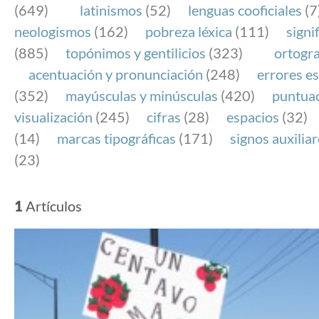
(649)
latinismos
(52)
lenguas cooficiales
(7
neologismos
(162)
pobreza léxica
(111)
signi
(885)
topónimos y gentilicios
(323)
ortogra
acentuación y pronunciación
(248)
errores es
(352)
mayúsculas y minúsculas
(420)
puntua
visualización
(245)
cifras
(28)
espacios
(32)
(14)
marcas tipográficas
(171)
signos auxilia
(23)
1
Artículos