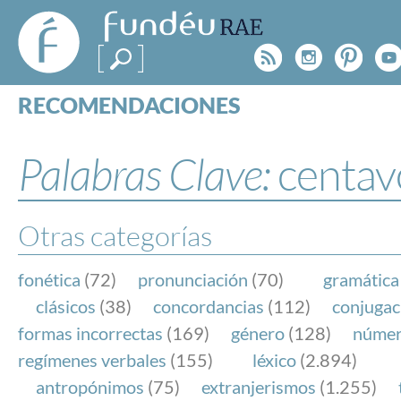
FundéuRAE
- Fundación
Rss
Instagr
Pinte
Y
del Español
Urgente
RECOMENDACIONES
Real Acad
CONSULTAS
CATEGORÍAS
Palabras Clave:
centav
ESPECIALES
BLOG
NOTICIAS
Otras categorías
SOBRE LA FUNDÉURAE
fonética
(72)
pronunciación
(70)
gramática
FundéuRAE es una fundación patrocinada por la 
clásicos
(38)
concordancias
(112)
conjugac
y la Real Academia Española, cuyo objetivo es co
formas incorrectas
(169)
género
(128)
núme
el buen uso del español en los medios de comuni
regímenes verbales
(155)
léxico
(2.894)
Internet.
antropónimos
(75)
extranjerismos
(1.255)