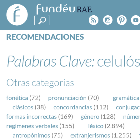
FundéuRAE
- Fundación
Rss
Instagr
Pinte
Y
del Español
Urgente
RECOMENDACIONES
Real Acad
CONSULTAS
CATEGORÍAS
Palabras Clave:
celulós
ESPECIALES
BLOG
NOTICIAS
Otras categorías
SOBRE LA FUNDÉURAE
fonética
(72)
pronunciación
(70)
gramática
FundéuRAE es una fundación patrocinada por la 
clásicos
(38)
concordancias
(112)
conjugac
y la Real Academia Española, cuyo objetivo es co
formas incorrectas
(169)
género
(128)
núme
el buen uso del español en los medios de comuni
regímenes verbales
(155)
léxico
(2.894)
Internet.
antropónimos
(75)
extranjerismos
(1.255)