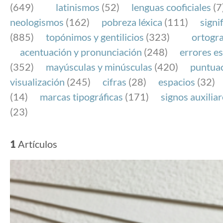
(649)
latinismos
(52)
lenguas cooficiales
(7
neologismos
(162)
pobreza léxica
(111)
signi
(885)
topónimos y gentilicios
(323)
ortogra
acentuación y pronunciación
(248)
errores es
(352)
mayúsculas y minúsculas
(420)
puntua
visualización
(245)
cifras
(28)
espacios
(32)
(14)
marcas tipográficas
(171)
signos auxilia
(23)
1
Artículos