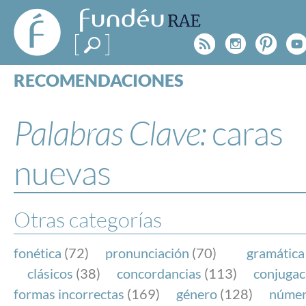
FundéuRAE
- Fundación
Rss
Instagr
Pinte
Y
del Español
Urgente
RECOMENDACIONES
Real Acad
CONSULTAS
CATEGORÍAS
Palabras Clave:
caras
ESPECIALES
BLOG
nuevas
NOTICIAS
SOBRE LA FUNDÉURAE
Otras categorías
FundéuRAE es una fundación patrocinada por la 
y la Real Academia Española, cuyo objetivo es co
fonética
(72)
pronunciación
(70)
gramática
el buen uso del español en los medios de comuni
clásicos
(38)
concordancias
(113)
conjugac
Internet.
formas incorrectas
(169)
género
(128)
núme