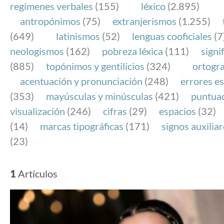
regímenes verbales
(155)
léxico
(2.895)
antropónimos
(75)
extranjerismos
(1.255)
(649)
latinismos
(52)
lenguas cooficiales
(7
neologismos
(162)
pobreza léxica
(111)
signi
(885)
topónimos y gentilicios
(324)
ortogra
acentuación y pronunciación
(248)
errores es
(353)
mayúsculas y minúsculas
(421)
puntua
visualización
(246)
cifras
(29)
espacios
(32)
(14)
marcas tipográficas
(171)
signos auxilia
(23)
1
Artículos