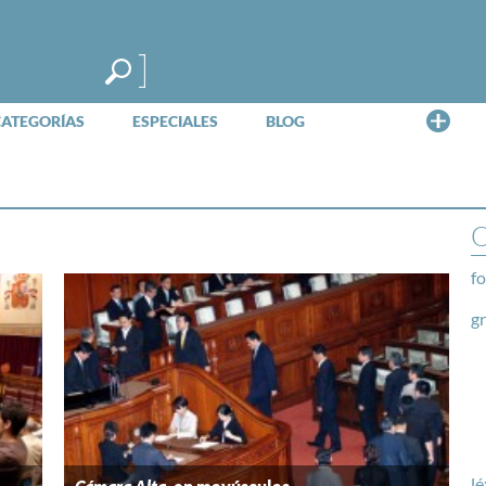
Me
CATEGORÍAS
ESPECIALES
BLOG
a
O
fo
g
lé