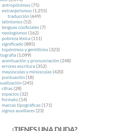
antropónimos
(75)
extranjerismos
(1.255)
traducción
(649)
latinismos
(52)
lenguas cooficiales
(7)
neologismos
(162)
pobreza léxica
(111)
significado
(885)
topónimos y gentilicios
(323)
tografía
(1.099)
acentuación y pronunciación
(248)
errores escritura
(352)
mayúsculas y minúsculas
(420)
puntuación
(18)
sualización
(245)
cifras
(28)
espacios
(32)
formato
(14)
marcas tipográficas
(171)
signos auxiliares
(23)
¿TIENES UNA DUDA?