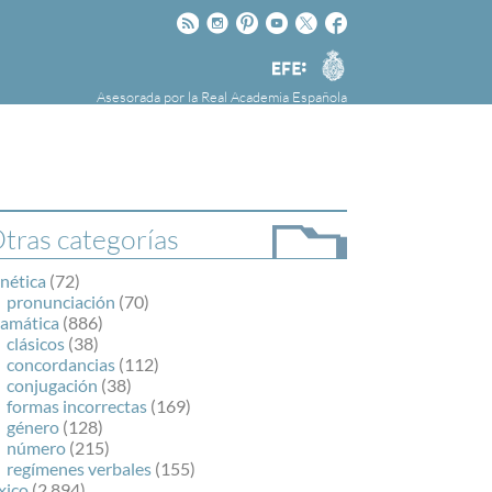
Rss
Instagram
Pinteres
Youtube
Twitter
Facebook
RAE
Agencia
EFE
Asesorada por la
Real Academia Española
nú
NOTICIAS
SOBRE LA FUNDÉURAE
FundéuRAE es una fundación patrocinada por
la Agencia Efe y la Real Academia Española,
cuyo objetivo es colaborar con el buen uso del
tras categorías
español en los medios de comunicación y en
Internet.
nética
(72)
pronunciación
(70)
ramática
(886)
clásicos
(38)
concordancias
(112)
conjugación
(38)
formas incorrectas
(169)
género
(128)
número
(215)
regímenes verbales
(155)
xico
(2.894)