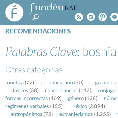
FundéuRAE
- Fundación
Rss
Instagr
Pinte
Y
del Español
Urgente
RECOMENDACIONES
Real Acad
CONSULTAS
CATEGORÍAS
Palabras Clave:
bosnia
ESPECIALES
BLOG
NOTICIAS
Otras categorías
SOBRE LA FUNDÉURAE
fonética
(72)
pronunciación
(70)
gramática
FundéuRAE es una fundación patrocinada por la 
clásicos
(38)
concordancias
(112)
conjugac
y la Real Academia Española, cuyo objetivo es co
formas incorrectas
(169)
género
(128)
núme
el buen uso del español en los medios de comuni
regímenes verbales
(155)
léxico
(2.894)
Internet.
antropónimos
(75)
extranjerismos
(1.255)