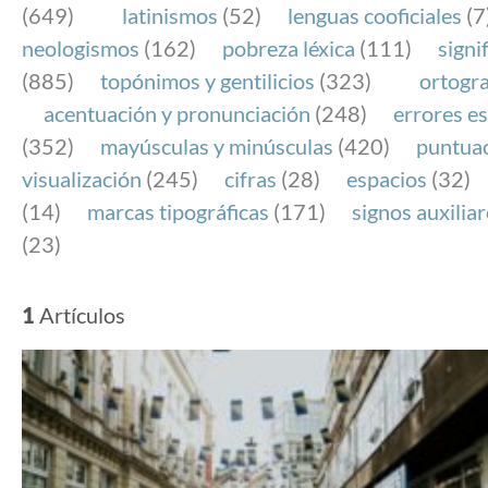
(649)
latinismos
(52)
lenguas cooficiales
(7
neologismos
(162)
pobreza léxica
(111)
signi
(885)
topónimos y gentilicios
(323)
ortogra
acentuación y pronunciación
(248)
errores es
(352)
mayúsculas y minúsculas
(420)
puntua
visualización
(245)
cifras
(28)
espacios
(32)
(14)
marcas tipográficas
(171)
signos auxilia
(23)
1
Artículos