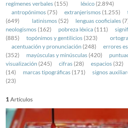
regímenes verbales
(155)
léxico
(2.894)
antropónimos
(75)
extranjerismos
(1.255)
(649)
latinismos
(52)
lenguas cooficiales
(7
neologismos
(162)
pobreza léxica
(111)
signi
(885)
topónimos y gentilicios
(323)
ortogra
acentuación y pronunciación
(248)
errores es
(352)
mayúsculas y minúsculas
(420)
puntua
visualización
(245)
cifras
(28)
espacios
(32)
(14)
marcas tipográficas
(171)
signos auxilia
(23)
1
Artículos