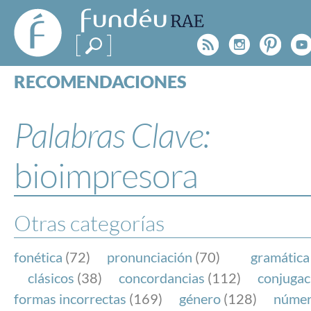
FundéuRAE
- Fundación
Rss
Instagr
Pinte
Y
del Español
Urgente
RECOMENDACIONES
Real Acad
CONSULTAS
CATEGORÍAS
Palabras Clave:
ESPECIALES
BLOG
bioimpresora
NOTICIAS
SOBRE LA FUNDÉURAE
Otras categorías
FundéuRAE es una fundación patrocinada por la 
y la Real Academia Española, cuyo objetivo es co
fonética
(72)
pronunciación
(70)
gramática
el buen uso del español en los medios de comuni
clásicos
(38)
concordancias
(112)
conjugac
Internet.
formas incorrectas
(169)
género
(128)
núme