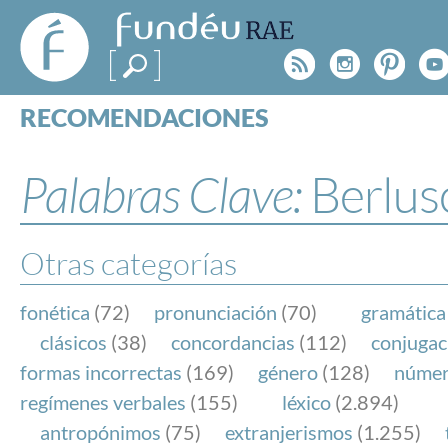
FundéuRAE
- Fundación
Rss
Instagr
Pinte
Y
del Español
Urgente
RECOMENDACIONES
Real Acad
CONSULTAS
CATEGORÍAS
Palabras Clave:
Berlus
ESPECIALES
BLOG
NOTICIAS
Otras categorías
SOBRE LA FUNDÉURAE
fonética
(72)
pronunciación
(70)
gramática
FundéuRAE es una fundación patrocinada por la 
clásicos
(38)
concordancias
(112)
conjugac
y la Real Academia Española, cuyo objetivo es co
formas incorrectas
(169)
género
(128)
núme
el buen uso del español en los medios de comuni
regímenes verbales
(155)
léxico
(2.894)
Internet.
antropónimos
(75)
extranjerismos
(1.255)