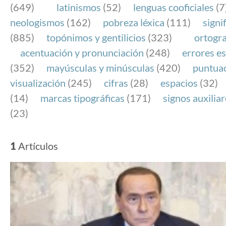
(649)
latinismos
(52)
lenguas cooficiales
(7
neologismos
(162)
pobreza léxica
(111)
signi
(885)
topónimos y gentilicios
(323)
ortogra
acentuación y pronunciación
(248)
errores es
(352)
mayúsculas y minúsculas
(420)
puntua
visualización
(245)
cifras
(28)
espacios
(32)
(14)
marcas tipográficas
(171)
signos auxilia
(23)
1
Artículos