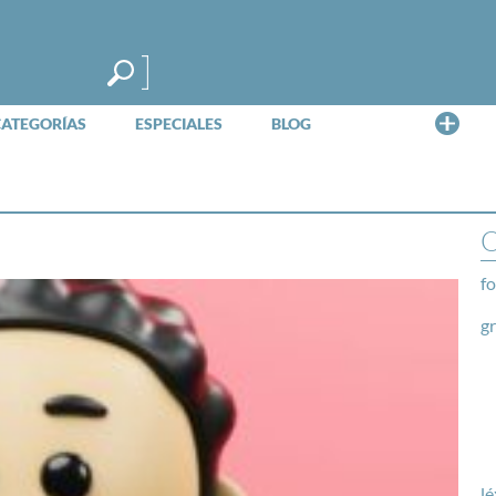
Me
CATEGORÍAS
ESPECIALES
BLOG
O
fo
g
lé