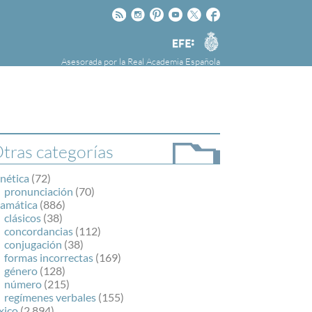
Rss
Instagram
Pinteres
Youtube
Twitter
Facebook
RAE
Agencia
EFE
Asesorada por la
Real Academia Española
nú
NOTICIAS
SOBRE LA FUNDÉURAE
FundéuRAE es una fundación patrocinada por
la Agencia Efe y la Real Academia Española,
cuyo objetivo es colaborar con el buen uso del
tras categorías
español en los medios de comunicación y en
Internet.
nética
(72)
pronunciación
(70)
ramática
(886)
clásicos
(38)
concordancias
(112)
conjugación
(38)
formas incorrectas
(169)
género
(128)
número
(215)
regímenes verbales
(155)
xico
(2.894)