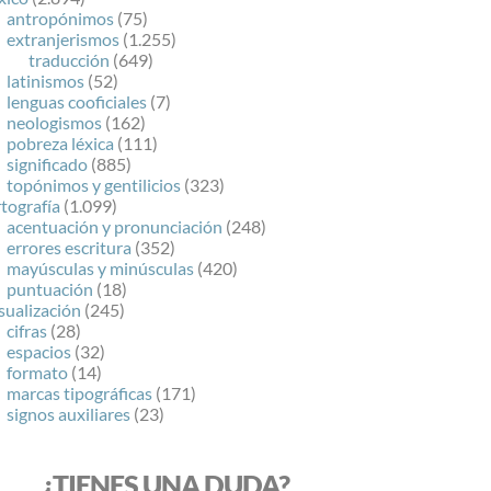
antropónimos
(75)
extranjerismos
(1.255)
traducción
(649)
latinismos
(52)
lenguas cooficiales
(7)
neologismos
(162)
pobreza léxica
(111)
significado
(885)
topónimos y gentilicios
(323)
tografía
(1.099)
acentuación y pronunciación
(248)
errores escritura
(352)
mayúsculas y minúsculas
(420)
puntuación
(18)
sualización
(245)
cifras
(28)
espacios
(32)
formato
(14)
marcas tipográficas
(171)
signos auxiliares
(23)
¿TIENES UNA DUDA?