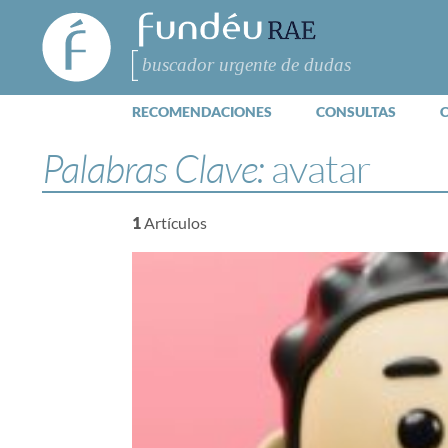
FundéuRAE
- Fundación
del Español
Buscar
Urgente
RECOMENDACIONES
CONSULTAS
Palabras Clave:
avatar
1
Artículos