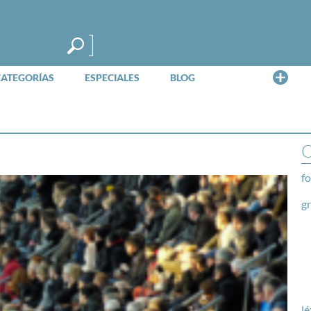
Me
CATEGORÍAS
ESPECIALES
BLOG
O
fo
g
lé