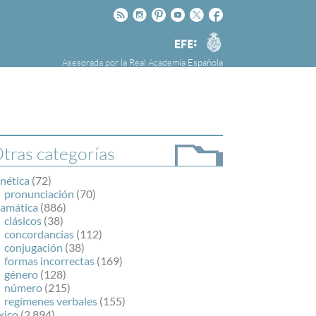
Rss
Instagram
Pinteres
Youtube
Twitter
Facebook
RAE
Agencia
EFE
Asesorada por la
Real Academia Española
nú
NOTICIAS
SOBRE LA FUNDÉURAE
FundéuRAE es una fundación patrocinada por
la Agencia Efe y la Real Academia Española,
cuyo objetivo es colaborar con el buen uso del
tras categorías
español en los medios de comunicación y en
Internet.
nética
(72)
pronunciación
(70)
ramática
(886)
clásicos
(38)
concordancias
(112)
conjugación
(38)
formas incorrectas
(169)
género
(128)
número
(215)
regímenes verbales
(155)
xico
(2.894)