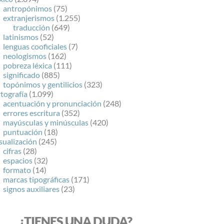
antropónimos
(75)
extranjerismos
(1.255)
traducción
(649)
latinismos
(52)
lenguas cooficiales
(7)
neologismos
(162)
pobreza léxica
(111)
significado
(885)
topónimos y gentilicios
(323)
tografía
(1.099)
acentuación y pronunciación
(248)
errores escritura
(352)
mayúsculas y minúsculas
(420)
puntuación
(18)
sualización
(245)
cifras
(28)
espacios
(32)
formato
(14)
marcas tipográficas
(171)
signos auxiliares
(23)
¿TIENES UNA DUDA?