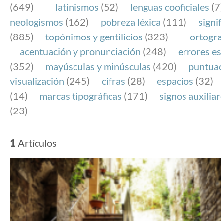
(649)
latinismos
(52)
lenguas cooficiales
(7
neologismos
(162)
pobreza léxica
(111)
signi
(885)
topónimos y gentilicios
(323)
ortogra
acentuación y pronunciación
(248)
errores es
(352)
mayúsculas y minúsculas
(420)
puntua
visualización
(245)
cifras
(28)
espacios
(32)
(14)
marcas tipográficas
(171)
signos auxilia
(23)
1
Artículos