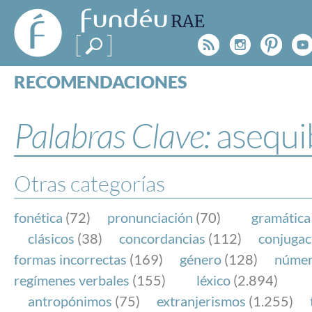
FundéuRAE
- Fundación
Rss
Instagr
Pinte
Y
del Español
Urgente
RECOMENDACIONES
Real Acad
CONSULTAS
CATEGORÍAS
Palabras Clave:
asequi
ESPECIALES
BLOG
NOTICIAS
Otras categorías
SOBRE LA FUNDÉURAE
fonética
(72)
pronunciación
(70)
gramática
FundéuRAE es una fundación patrocinada por la 
clásicos
(38)
concordancias
(112)
conjugac
y la Real Academia Española, cuyo objetivo es co
formas incorrectas
(169)
género
(128)
núme
el buen uso del español en los medios de comuni
regímenes verbales
(155)
léxico
(2.894)
Internet.
antropónimos
(75)
extranjerismos
(1.255)