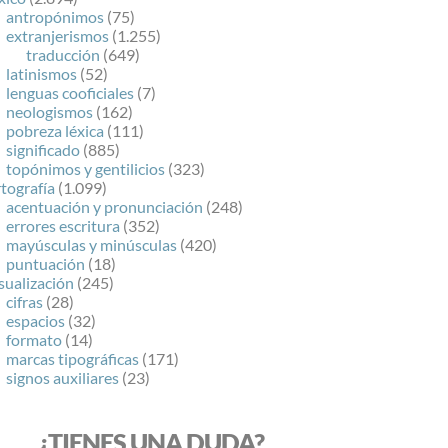
antropónimos
(75)
extranjerismos
(1.255)
traducción
(649)
latinismos
(52)
lenguas cooficiales
(7)
neologismos
(162)
pobreza léxica
(111)
significado
(885)
topónimos y gentilicios
(323)
tografía
(1.099)
acentuación y pronunciación
(248)
errores escritura
(352)
mayúsculas y minúsculas
(420)
puntuación
(18)
sualización
(245)
cifras
(28)
espacios
(32)
formato
(14)
marcas tipográficas
(171)
signos auxiliares
(23)
¿TIENES UNA DUDA?