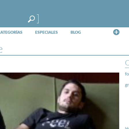
Me
CATEGORÍAS
ESPECIALES
BLOG
e
O
fo
g
lé