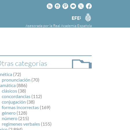
Rss
Instagram
Pinteres
Youtube
Twitter
Facebook
RAE
Agencia
EFE
Asesorada por la
Real Academia Española
nú
NOTICIAS
SOBRE LA FUNDÉURAE
FundéuRAE es una fundación patrocinada por
la Agencia Efe y la Real Academia Española,
cuyo objetivo es colaborar con el buen uso del
tras categorías
español en los medios de comunicación y en
Internet.
nética
(72)
pronunciación
(70)
ramática
(886)
clásicos
(38)
concordancias
(112)
conjugación
(38)
formas incorrectas
(169)
género
(128)
número
(215)
regímenes verbales
(155)
xico
(2.894)