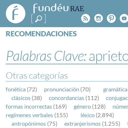
FundéuRAE
- Fundación
Rss
Instagr
Pinte
Y
del Español
Urgente
RECOMENDACIONES
Real Acad
CONSULTAS
CATEGORÍAS
Palabras Clave:
apriet
ESPECIALES
BLOG
NOTICIAS
Otras categorías
SOBRE LA FUNDÉURAE
fonética
(72)
pronunciación
(70)
gramática
FundéuRAE es una fundación patrocinada por la 
clásicos
(38)
concordancias
(112)
conjugac
y la Real Academia Española, cuyo objetivo es co
formas incorrectas
(169)
género
(128)
núme
el buen uso del español en los medios de comuni
regímenes verbales
(155)
léxico
(2.894)
Internet.
antropónimos
(75)
extranjerismos
(1.255)