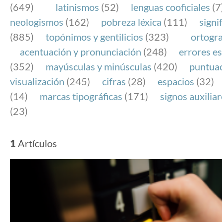
(649)
latinismos
(52)
lenguas cooficiales
(7
neologismos
(162)
pobreza léxica
(111)
signi
(885)
topónimos y gentilicios
(323)
ortogra
acentuación y pronunciación
(248)
errores es
(352)
mayúsculas y minúsculas
(420)
puntua
visualización
(245)
cifras
(28)
espacios
(32)
(14)
marcas tipográficas
(171)
signos auxilia
(23)
1
Artículos