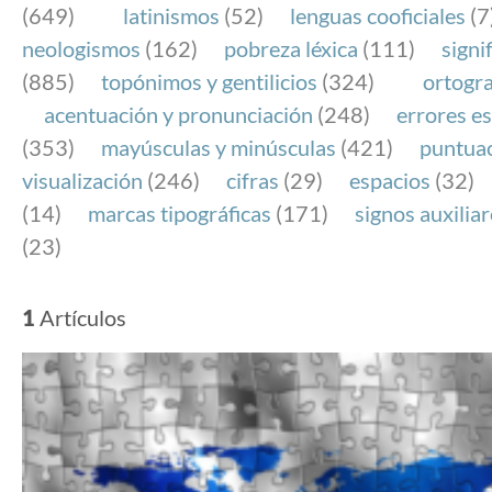
(649)
latinismos
(52)
lenguas cooficiales
(7
neologismos
(162)
pobreza léxica
(111)
signi
(885)
topónimos y gentilicios
(324)
ortogra
acentuación y pronunciación
(248)
errores es
(353)
mayúsculas y minúsculas
(421)
puntua
visualización
(246)
cifras
(29)
espacios
(32)
(14)
marcas tipográficas
(171)
signos auxilia
(23)
1
Artículos