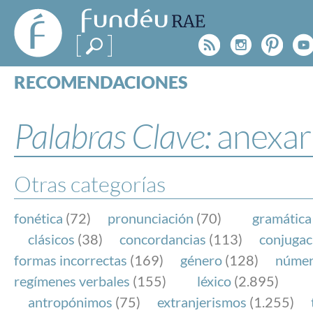
FundéuRAE
- Fundación
Rss
Instagr
Pinte
Y
del Español
Urgente
RECOMENDACIONES
Real Acad
CONSULTAS
CATEGORÍAS
Palabras Clave:
anexar
ESPECIALES
BLOG
NOTICIAS
Otras categorías
SOBRE LA FUNDÉURAE
fonética
(72)
pronunciación
(70)
gramática
FundéuRAE es una fundación patrocinada por la 
clásicos
(38)
concordancias
(113)
conjugac
y la Real Academia Española, cuyo objetivo es co
formas incorrectas
(169)
género
(128)
núme
el buen uso del español en los medios de comuni
regímenes verbales
(155)
léxico
(2.895)
Internet.
antropónimos
(75)
extranjerismos
(1.255)