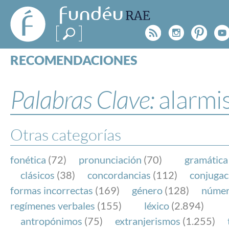
FundéuRAE
- Fundación
Rss
Instagr
Pinte
Y
del Español
Urgente
RECOMENDACIONES
Real Acad
CONSULTAS
CATEGORÍAS
Palabras Clave:
alarmi
ESPECIALES
BLOG
NOTICIAS
Otras categorías
SOBRE LA FUNDÉURAE
fonética
(72)
pronunciación
(70)
gramática
FundéuRAE es una fundación patrocinada por la 
clásicos
(38)
concordancias
(112)
conjugac
y la Real Academia Española, cuyo objetivo es co
formas incorrectas
(169)
género
(128)
núme
el buen uso del español en los medios de comuni
regímenes verbales
(155)
léxico
(2.894)
Internet.
antropónimos
(75)
extranjerismos
(1.255)