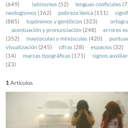
(649)
latinismos
(52)
lenguas cooficiales
(7
neologismos
(162)
pobreza léxica
(111)
signi
(885)
topónimos y gentilicios
(323)
ortogra
acentuación y pronunciación
(248)
errores es
(352)
mayúsculas y minúsculas
(420)
puntua
visualización
(245)
cifras
(28)
espacios
(32)
(14)
marcas tipográficas
(171)
signos auxilia
(23)
1
Artículos