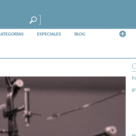
Me
CATEGORÍAS
ESPECIALES
BLOG
O
fo
g
lé