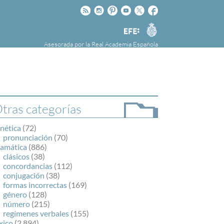
Rss
Instagram
Pinteres
Youtube
Twitter
Facebook
RAE
Agencia
EFE
Asesorada por la
Real Academia Española
nú
NOTICIAS
SOBRE LA FUNDÉURAE
FundéuRAE es una fundación patrocinada por
la Agencia Efe y la Real Academia Española,
cuyo objetivo es colaborar con el buen uso del
tras categorías
español en los medios de comunicación y en
Internet.
nética
(72)
pronunciación
(70)
ramática
(886)
clásicos
(38)
concordancias
(112)
conjugación
(38)
formas incorrectas
(169)
género
(128)
número
(215)
regímenes verbales
(155)
xico
(2.894)