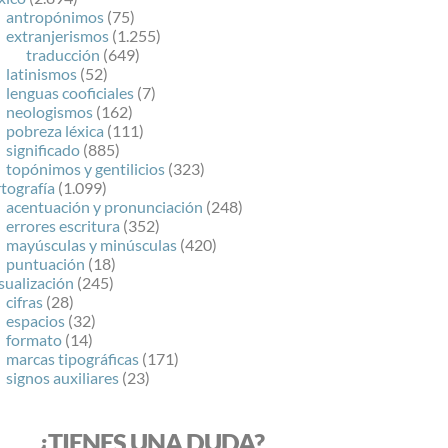
antropónimos
(75)
extranjerismos
(1.255)
traducción
(649)
latinismos
(52)
lenguas cooficiales
(7)
neologismos
(162)
pobreza léxica
(111)
significado
(885)
topónimos y gentilicios
(323)
tografía
(1.099)
acentuación y pronunciación
(248)
errores escritura
(352)
mayúsculas y minúsculas
(420)
puntuación
(18)
sualización
(245)
cifras
(28)
espacios
(32)
formato
(14)
marcas tipográficas
(171)
signos auxiliares
(23)
¿TIENES UNA DUDA?