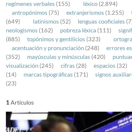
regímenes verbales
(155)
léxico
(2.894)
antropónimos
(75)
extranjerismos
(1.255)
(649)
latinismos
(52)
lenguas cooficiales
(7
neologismos
(162)
pobreza léxica
(111)
signi
(885)
topónimos y gentilicios
(323)
ortogra
acentuación y pronunciación
(248)
errores es
(352)
mayúsculas y minúsculas
(420)
puntua
visualización
(245)
cifras
(28)
espacios
(32)
(14)
marcas tipográficas
(171)
signos auxilia
(23)
1
Artículos