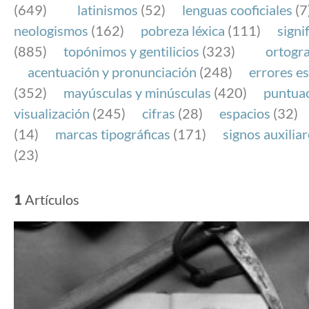
(649)
latinismos
(52)
lenguas cooficiales
(7
neologismos
(162)
pobreza léxica
(111)
signi
(885)
topónimos y gentilicios
(323)
ortogra
acentuación y pronunciación
(248)
errores es
(352)
mayúsculas y minúsculas
(420)
puntua
visualización
(245)
cifras
(28)
espacios
(32)
(14)
marcas tipográficas
(171)
signos auxilia
(23)
1
Artículos