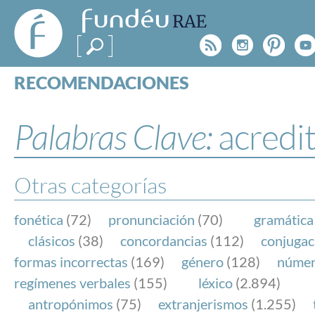
FundéuRAE
- Fundación
Rss
Instagr
Pinte
Y
del Español
Urgente
RECOMENDACIONES
Real Acad
CONSULTAS
CATEGORÍAS
Palabras Clave:
acredi
ESPECIALES
BLOG
NOTICIAS
Otras categorías
SOBRE LA FUNDÉURAE
fonética
(72)
pronunciación
(70)
gramática
FundéuRAE es una fundación patrocinada por la 
clásicos
(38)
concordancias
(112)
conjugac
y la Real Academia Española, cuyo objetivo es co
formas incorrectas
(169)
género
(128)
núme
el buen uso del español en los medios de comuni
regímenes verbales
(155)
léxico
(2.894)
Internet.
antropónimos
(75)
extranjerismos
(1.255)