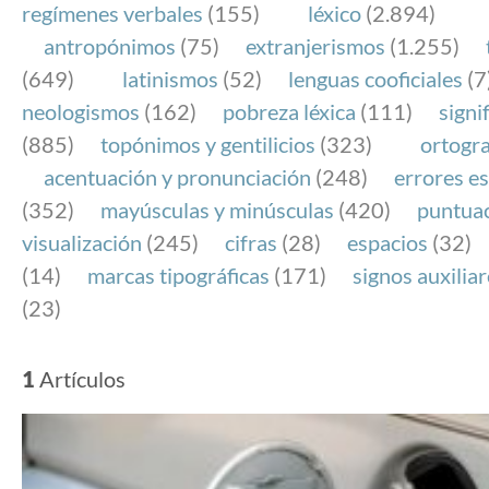
regímenes verbales
(155)
léxico
(2.894)
antropónimos
(75)
extranjerismos
(1.255)
(649)
latinismos
(52)
lenguas cooficiales
(7
neologismos
(162)
pobreza léxica
(111)
signi
(885)
topónimos y gentilicios
(323)
ortogra
acentuación y pronunciación
(248)
errores es
(352)
mayúsculas y minúsculas
(420)
puntua
visualización
(245)
cifras
(28)
espacios
(32)
(14)
marcas tipográficas
(171)
signos auxilia
(23)
1
Artículos