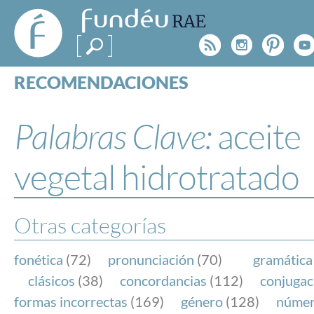
FundéuRAE
- Fundación
Rss
Instagr
Pinte
Y
del Español
Urgente
RECOMENDACIONES
Real Acad
CONSULTAS
CATEGORÍAS
Palabras Clave:
aceite
ESPECIALES
BLOG
vegetal hidrotratado
NOTICIAS
SOBRE LA FUNDÉURAE
Otras categorías
FundéuRAE es una fundación patrocinada por la 
y la Real Academia Española, cuyo objetivo es co
fonética
(72)
pronunciación
(70)
gramática
el buen uso del español en los medios de comuni
clásicos
(38)
concordancias
(112)
conjugac
Internet.
formas incorrectas
(169)
género
(128)
núme