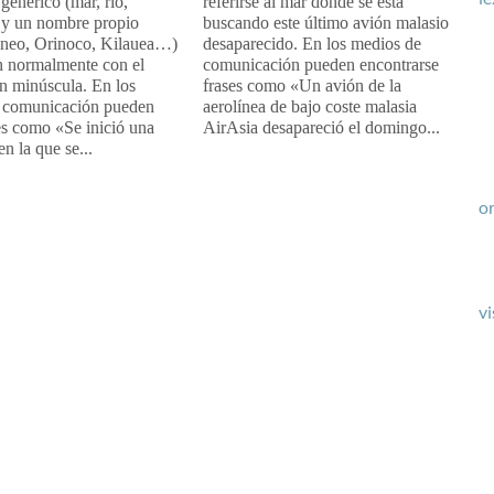
 genérico (mar, río,
referirse al mar donde se está
y un nombre propio
buscando este último avión malasio
áneo, Orinoco, Kilauea…)
desaparecido. En los medios de
n normalmente con el
comunicación pueden encontrarse
n minúscula. En los
frases como «Un avión de la
 comunicación pueden
aerolínea de bajo coste malasia
es como «Se inició una
AirAsia desapareció el domingo...
n la que se...
or
vi