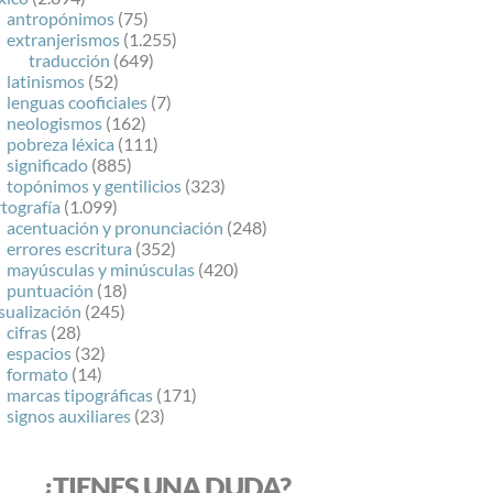
antropónimos
(75)
extranjerismos
(1.255)
traducción
(649)
latinismos
(52)
lenguas cooficiales
(7)
neologismos
(162)
pobreza léxica
(111)
significado
(885)
topónimos y gentilicios
(323)
tografía
(1.099)
acentuación y pronunciación
(248)
errores escritura
(352)
mayúsculas y minúsculas
(420)
puntuación
(18)
sualización
(245)
cifras
(28)
espacios
(32)
formato
(14)
marcas tipográficas
(171)
signos auxiliares
(23)
¿TIENES UNA DUDA?