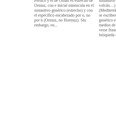
Pérsico y el de Omán es estrecho de
sustantivo
Ormuz, con e inicial minúscula en el
volcán…) 
sustantivo genérico (estrecho) y con
(Mediterr
el específico encabezado por o, no
se escribe
por h (Ormuz, no Hormuz). Sin
genérico e
embargo, en...
medios de
verse fras
búsqueda e