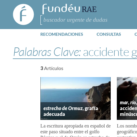
FundéuRAE
- Fundación
del Español
Buscar
Urgente
RECOMENDACIONES
CONSULTAS
Palabras Clave:
accidente 
3
Artículos
mar
,
río
estrecho de Ormuz
, grafía
acciden
adecuada
minúsc
La escritura apropiada en español de
Los nombr
este paso situado entre el golfo
geográfic