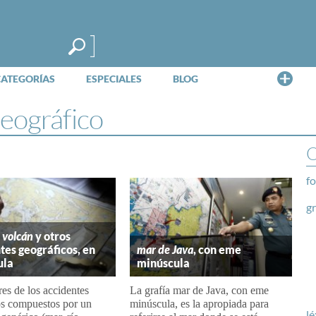
Me
CATEGORÍAS
ESPECIALES
BLOG
geográfico
O
fo
g
,
volcán
y otros
tes geográficos, en
mar de Java
, con eme
ula
minúscula
es de los accidentes
La grafía mar de Java, con eme
os compuestos por un
minúscula, es la apropiada para
lé