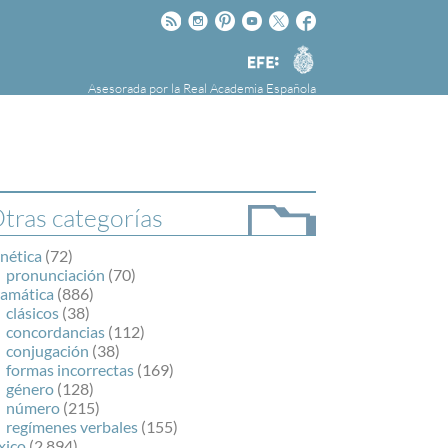
Rss
Instagram
Pinteres
Youtube
Twitter
Facebook
RAE
Agencia
EFE
Asesorada por la
Real Academia Española
nú
NOTICIAS
SOBRE LA FUNDÉURAE
FundéuRAE es una fundación patrocinada por
la Agencia Efe y la Real Academia Española,
cuyo objetivo es colaborar con el buen uso del
tras categorías
español en los medios de comunicación y en
Internet.
nética
(72)
pronunciación
(70)
ramática
(886)
clásicos
(38)
concordancias
(112)
conjugación
(38)
formas incorrectas
(169)
género
(128)
número
(215)
regímenes verbales
(155)
xico
(2.894)