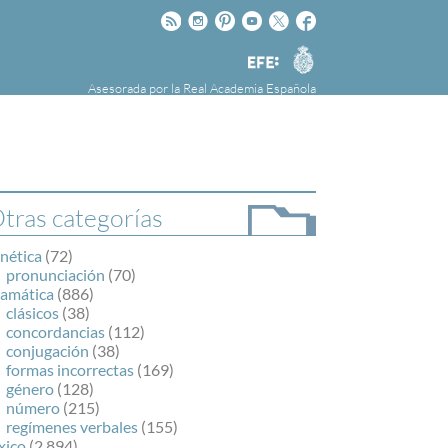
Rss
Instagram
Pinteres
Youtube
Twitter
Facebook
RAE
Agencia
EFE
Asesorada por la
Real Academia Española
nú
NOTICIAS
SOBRE LA FUNDÉURAE
FundéuRAE es una fundación patrocinada por
la Agencia Efe y la Real Academia Española,
cuyo objetivo es colaborar con el buen uso del
tras categorías
español en los medios de comunicación y en
Internet.
nética
(72)
pronunciación
(70)
ramática
(886)
clásicos
(38)
concordancias
(112)
conjugación
(38)
formas incorrectas
(169)
género
(128)
número
(215)
regímenes verbales
(155)
xico
(2.894)