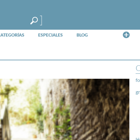
Me
CATEGORÍAS
ESPECIALES
BLOG
O
fo
g
lé