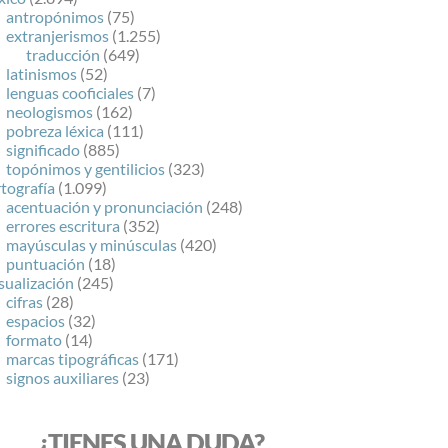
antropónimos
(75)
extranjerismos
(1.255)
traducción
(649)
latinismos
(52)
lenguas cooficiales
(7)
neologismos
(162)
pobreza léxica
(111)
significado
(885)
topónimos y gentilicios
(323)
tografía
(1.099)
acentuación y pronunciación
(248)
errores escritura
(352)
mayúsculas y minúsculas
(420)
puntuación
(18)
sualización
(245)
cifras
(28)
espacios
(32)
formato
(14)
marcas tipográficas
(171)
signos auxiliares
(23)
¿TIENES UNA DUDA?