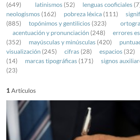
(649)
latinismos
(52)
lenguas cooficiales
(7
neologismos
(162)
pobreza léxica
(111)
signi
(885)
topónimos y gentilicios
(323)
ortogra
acentuación y pronunciación
(248)
errores es
(352)
mayúsculas y minúsculas
(420)
puntua
visualización
(245)
cifras
(28)
espacios
(32)
(14)
marcas tipográficas
(171)
signos auxilia
(23)
1
Artículos