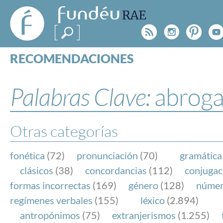
FundéuRAE
- Fundación
Rss
Instagr
Pinte
Y
del Español
Urgente
RECOMENDACIONES
Real Acad
CONSULTAS
CATEGORÍAS
Palabras Clave:
abroga
ESPECIALES
BLOG
NOTICIAS
Otras categorías
SOBRE LA FUNDÉURAE
fonética
(72)
pronunciación
(70)
gramática
FundéuRAE es una fundación patrocinada por la 
clásicos
(38)
concordancias
(112)
conjugac
y la Real Academia Española, cuyo objetivo es co
formas incorrectas
(169)
género
(128)
núme
el buen uso del español en los medios de comuni
regímenes verbales
(155)
léxico
(2.894)
Internet.
antropónimos
(75)
extranjerismos
(1.255)