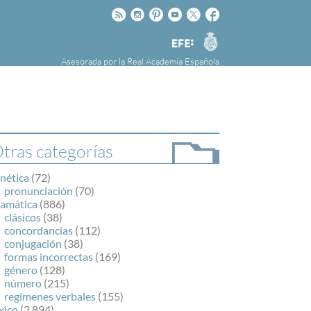
Rss
Instagram
Pinteres
Youtube
Twitter
Facebook
RAE
Agencia
EFE
Asesorada por la
Real Academia Española
nú
NOTICIAS
SOBRE LA FUNDÉURAE
FundéuRAE es una fundación patrocinada por
la Agencia Efe y la Real Academia Española,
cuyo objetivo es colaborar con el buen uso del
tras categorías
español en los medios de comunicación y en
Internet.
nética
(72)
pronunciación
(70)
ramática
(886)
clásicos
(38)
concordancias
(112)
conjugación
(38)
formas incorrectas
(169)
género
(128)
número
(215)
regímenes verbales
(155)
xico
(2.894)