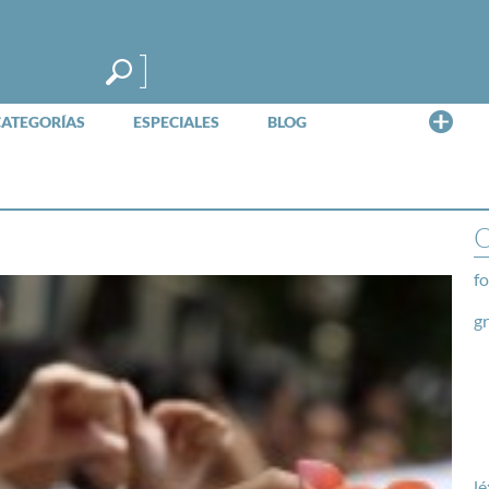
Me
CATEGORÍAS
ESPECIALES
BLOG
O
fo
g
lé