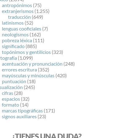
antropónimos
(75)
extranjerismos
(1.255)
traducción
(649)
latinismos
(52)
lenguas cooficiales
(7)
neologismos
(162)
pobreza léxica
(111)
significado
(885)
topónimos y gentilicios
(323)
tografía
(1.099)
acentuación y pronunciación
(248)
errores escritura
(352)
mayúsculas y minúsculas
(420)
puntuación
(18)
sualización
(245)
cifras
(28)
espacios
(32)
formato
(14)
marcas tipográficas
(171)
signos auxiliares
(23)
¿TIENES UNA DUDA?