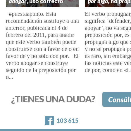
abogar
, uso correcto
por algo
, no
prop
#puestaapunto. Esta
El verbo propugnar
recomendación sustituye a una
significa ‘defender
anterior, publicada el 4 de
apoyar’, no va segu
febrero del 2011, para añadir
preposición por, es 
que este verbo también puede
propugna algo que 
construirse con a favor de o en
y no se propugna p
favor de y no solo con por. El
es raro, sin embarg
verbo abogar se construye
las noticias este v
seguido de la preposición por
de por, como en «La
o...
¿TIENES UNA DUDA?
Consúl
Facebook
103 615