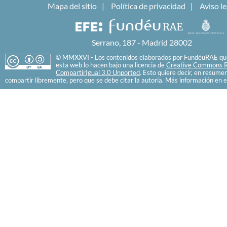
Mapa del sitio
Política de privacidad
Aviso le
Serrano, 187 - Madrid 28002
© MMXXVI - Los contenidos elaborados por FundéuRAE que
esta web lo hacen bajo una licencia de
Creative Commons R
CompartirIgual 3.0 Unported
. Esto quiere decir, en resume
compartir libremente, pero que se debe citar la autoría. Más información en e