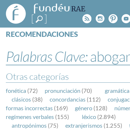
FundéuRAE
- Fundación
Rss
Instagr
Pinte
Y
del Español
Urgente
RECOMENDACIONES
Real Acad
CONSULTAS
CATEGORÍAS
Palabras Clave:
aboga
ESPECIALES
BLOG
NOTICIAS
Otras categorías
SOBRE LA FUNDÉURAE
fonética
(72)
pronunciación
(70)
gramática
FundéuRAE es una fundación patrocinada por la 
clásicos
(38)
concordancias
(112)
conjugac
y la Real Academia Española, cuyo objetivo es co
formas incorrectas
(169)
género
(128)
núme
el buen uso del español en los medios de comuni
regímenes verbales
(155)
léxico
(2.894)
Internet.
antropónimos
(75)
extranjerismos
(1.255)