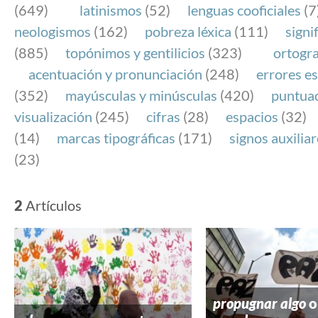
(649)
latinismos
(52)
lenguas cooficiales
(7
neologismos
(162)
pobreza léxica
(111)
signi
(885)
topónimos y gentilicios
(323)
ortogra
acentuación y pronunciación
(248)
errores es
(352)
mayúsculas y minúsculas
(420)
puntua
visualización
(245)
cifras
(28)
espacios
(32)
(14)
marcas tipográficas
(171)
signos auxilia
(23)
2
Artículos
propugnar algo