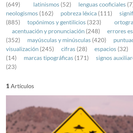
(649)
latinismos
(52)
lenguas cooficiales
(7
neologismos
(162)
pobreza léxica
(111)
signi
(885)
topónimos y gentilicios
(323)
ortogra
acentuación y pronunciación
(248)
errores es
(352)
mayúsculas y minúsculas
(420)
puntua
visualización
(245)
cifras
(28)
espacios
(32)
(14)
marcas tipográficas
(171)
signos auxilia
(23)
1
Artículos