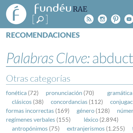
FundéuRAE
- Fundación
Rss
Instagr
Pinte
Y
del Español
Urgente
RECOMENDACIONES
Real Acad
CONSULTAS
CATEGORÍAS
Palabras Clave:
abduct
ESPECIALES
BLOG
NOTICIAS
Otras categorías
SOBRE LA FUNDÉURAE
fonética
(72)
pronunciación
(70)
gramática
FundéuRAE es una fundación patrocinada por la 
clásicos
(38)
concordancias
(112)
conjugac
y la Real Academia Española, cuyo objetivo es co
formas incorrectas
(169)
género
(128)
núme
el buen uso del español en los medios de comuni
regímenes verbales
(155)
léxico
(2.894)
Internet.
antropónimos
(75)
extranjerismos
(1.255)