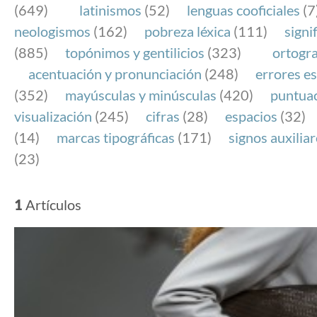
(649)
latinismos
(52)
lenguas cooficiales
(7
neologismos
(162)
pobreza léxica
(111)
signi
(885)
topónimos y gentilicios
(323)
ortogra
acentuación y pronunciación
(248)
errores es
(352)
mayúsculas y minúsculas
(420)
puntua
visualización
(245)
cifras
(28)
espacios
(32)
(14)
marcas tipográficas
(171)
signos auxilia
(23)
1
Artículos