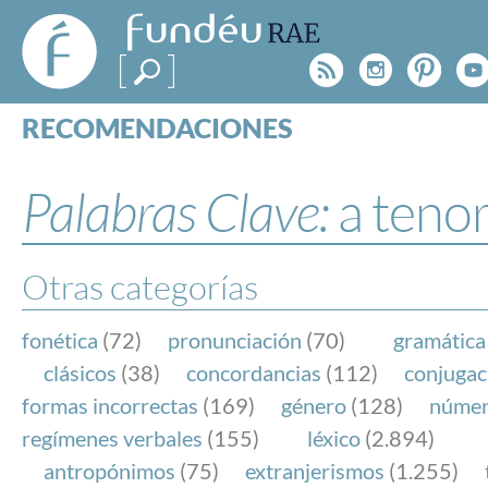
FundéuRAE
- Fundación
Rss
Instagr
Pinte
Y
del Español
Urgente
RECOMENDACIONES
Real Acad
CONSULTAS
CATEGORÍAS
Palabras Clave:
a teno
ESPECIALES
BLOG
NOTICIAS
Otras categorías
SOBRE LA FUNDÉURAE
fonética
(72)
pronunciación
(70)
gramática
FundéuRAE es una fundación patrocinada por la 
clásicos
(38)
concordancias
(112)
conjugac
y la Real Academia Española, cuyo objetivo es co
formas incorrectas
(169)
género
(128)
núme
el buen uso del español en los medios de comuni
regímenes verbales
(155)
léxico
(2.894)
Internet.
antropónimos
(75)
extranjerismos
(1.255)