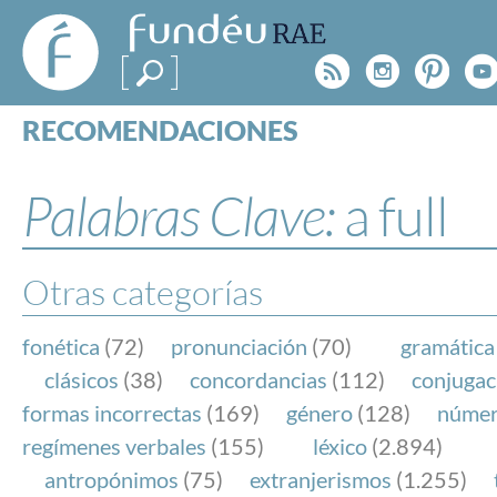
FundéuRAE
- Fundación
Rss
Instagr
Pinte
Y
del Español
Urgente
RECOMENDACIONES
Real Acad
CONSULTAS
CATEGORÍAS
Palabras Clave:
a full
ESPECIALES
BLOG
NOTICIAS
Otras categorías
SOBRE LA FUNDÉURAE
fonética
(72)
pronunciación
(70)
gramática
FundéuRAE es una fundación patrocinada por la 
clásicos
(38)
concordancias
(112)
conjugac
y la Real Academia Española, cuyo objetivo es co
formas incorrectas
(169)
género
(128)
núme
el buen uso del español en los medios de comuni
regímenes verbales
(155)
léxico
(2.894)
Internet.
antropónimos
(75)
extranjerismos
(1.255)