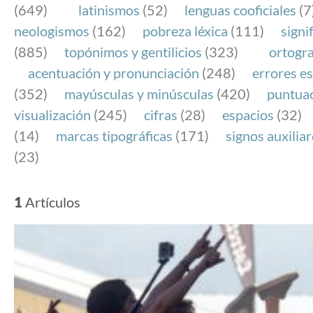
(649)
latinismos
(52)
lenguas cooficiales
(7
neologismos
(162)
pobreza léxica
(111)
signi
(885)
topónimos y gentilicios
(323)
ortogra
acentuación y pronunciación
(248)
errores es
(352)
mayúsculas y minúsculas
(420)
puntua
visualización
(245)
cifras
(28)
espacios
(32)
(14)
marcas tipográficas
(171)
signos auxilia
(23)
1
Artículos