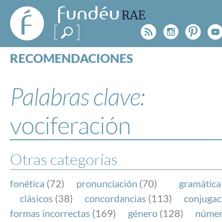
FundéuRAE
- Fundación
Rss
Instagr
Pinte
Y
del Español
Urgente
RECOMENDACIONES
Real Acad
CONSULTAS
CATEGORÍAS
Palabras clave:
ESPECIALES
BLOG
vociferación
NOTICIAS
SOBRE LA FUNDÉURAE
Otras categorías
FundéuRAE es una fundación patrocinada por la 
y la Real Academia Española, cuyo objetivo es co
fonética
(72)
pronunciación
(70)
gramática
el buen uso del español en los medios de comuni
clásicos
(38)
concordancias
(113)
conjugac
Internet.
formas incorrectas
(169)
género
(128)
núme