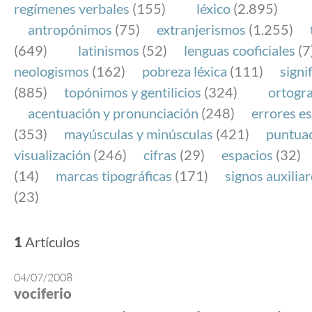
regímenes verbales
(155)
léxico
(2.895)
antropónimos
(75)
extranjerismos
(1.255)
(649)
latinismos
(52)
lenguas cooficiales
(7
neologismos
(162)
pobreza léxica
(111)
signi
(885)
topónimos y gentilicios
(324)
ortogra
acentuación y pronunciación
(248)
errores es
(353)
mayúsculas y minúsculas
(421)
puntua
visualización
(246)
cifras
(29)
espacios
(32)
(14)
marcas tipográficas
(171)
signos auxilia
(23)
1
Artículos
04/07/2008
vociferio