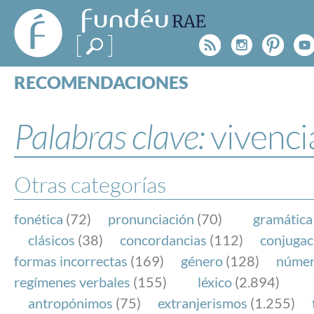
FundéuRAE
- Fundación
Rss
Instagr
Pinte
Y
del Español
Urgente
RECOMENDACIONES
Real Acad
CONSULTAS
CATEGORÍAS
Palabras clave:
vivenci
ESPECIALES
BLOG
NOTICIAS
Otras categorías
SOBRE LA FUNDÉURAE
fonética
(72)
pronunciación
(70)
gramática
FundéuRAE es una fundación patrocinada por la 
clásicos
(38)
concordancias
(112)
conjugac
y la Real Academia Española, cuyo objetivo es co
formas incorrectas
(169)
género
(128)
núme
el buen uso del español en los medios de comuni
regímenes verbales
(155)
léxico
(2.894)
Internet.
antropónimos
(75)
extranjerismos
(1.255)