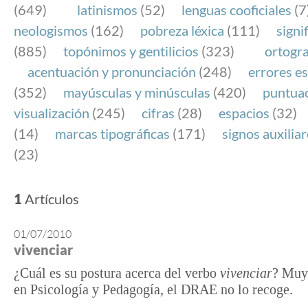
(649)
latinismos
(52)
lenguas cooficiales
(7
neologismos
(162)
pobreza léxica
(111)
signi
(885)
topónimos y gentilicios
(323)
ortogra
acentuación y pronunciación
(248)
errores es
(352)
mayúsculas y minúsculas
(420)
puntua
visualización
(245)
cifras
(28)
espacios
(32)
(14)
marcas tipográficas
(171)
signos auxilia
(23)
1
Artículos
01/07/2010
vivenciar
¿Cuál es su postura acerca del verbo
vivenciar
? Muy 
en Psicología y Pedagogía, el DRAE no lo recoge.