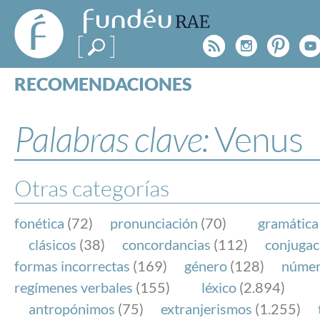
FundéuRAE
- Fundación
Rss
Instagr
Pinte
Y
del Español
Urgente
RECOMENDACIONES
Real Acad
CONSULTAS
CATEGORÍAS
Palabras clave:
Venus
ESPECIALES
BLOG
NOTICIAS
Otras categorías
SOBRE LA FUNDÉURAE
fonética
(72)
pronunciación
(70)
gramática
FundéuRAE es una fundación patrocinada por la 
clásicos
(38)
concordancias
(112)
conjugac
y la Real Academia Española, cuyo objetivo es co
formas incorrectas
(169)
género
(128)
núme
el buen uso del español en los medios de comuni
regímenes verbales
(155)
léxico
(2.894)
Internet.
antropónimos
(75)
extranjerismos
(1.255)