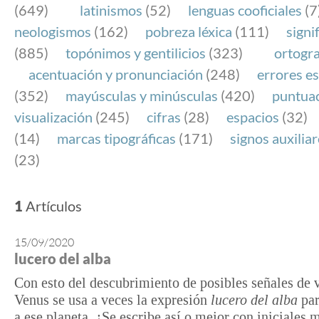
(649)
latinismos
(52)
lenguas cooficiales
(7
neologismos
(162)
pobreza léxica
(111)
signi
(885)
topónimos y gentilicios
(323)
ortogra
acentuación y pronunciación
(248)
errores es
(352)
mayúsculas y minúsculas
(420)
puntua
visualización
(245)
cifras
(28)
espacios
(32)
(14)
marcas tipográficas
(171)
signos auxilia
(23)
1
Artículos
15/09/2020
lucero del alba
Con esto del descubrimiento de posibles señales de 
Venus se usa a veces la expresión
lucero del alba
par
a ese planeta. ¿Se escribe así o mejor con iniciales