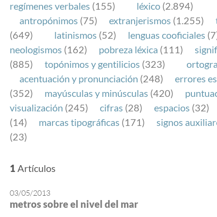
regímenes verbales
(155)
léxico
(2.894)
antropónimos
(75)
extranjerismos
(1.255)
(649)
latinismos
(52)
lenguas cooficiales
(7
neologismos
(162)
pobreza léxica
(111)
signi
(885)
topónimos y gentilicios
(323)
ortogra
acentuación y pronunciación
(248)
errores es
(352)
mayúsculas y minúsculas
(420)
puntua
visualización
(245)
cifras
(28)
espacios
(32)
(14)
marcas tipográficas
(171)
signos auxilia
(23)
1
Artículos
03/05/2013
metros sobre el nivel del mar