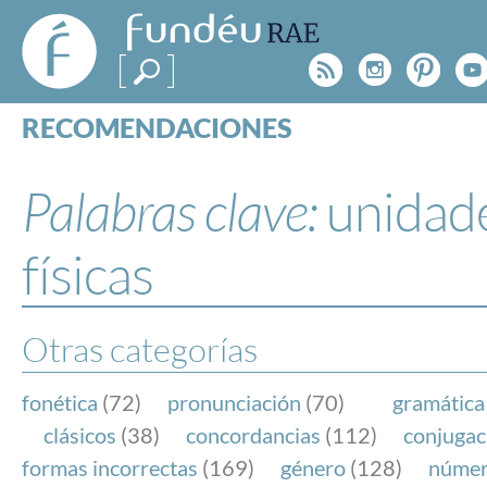
FundéuRAE
- Fundación
Rss
Instagr
Pinte
Y
del Español
Urgente
RECOMENDACIONES
Real Acad
CONSULTAS
CATEGORÍAS
Palabras clave:
unidad
ESPECIALES
BLOG
físicas
NOTICIAS
SOBRE LA FUNDÉURAE
Otras categorías
FundéuRAE es una fundación patrocinada por la 
y la Real Academia Española, cuyo objetivo es co
fonética
(72)
pronunciación
(70)
gramática
el buen uso del español en los medios de comuni
clásicos
(38)
concordancias
(112)
conjugac
Internet.
formas incorrectas
(169)
género
(128)
núme