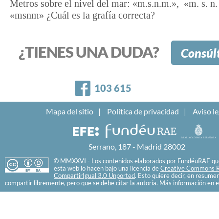
Metros sobre el nivel del mar: «m.s.n.m.», «m. s. n
«msnm» ¿Cuál es la grafía correcta?
¿TIENES UNA DUDA?
Consúl
Facebook
103 615
Mapa del sitio
Política de privacidad
Aviso le
Serrano, 187 - Madrid 28002
© MMXXVI - Los contenidos elaborados por FundéuRAE que
esta web lo hacen bajo una licencia de
Creative Commons R
CompartirIgual 3.0 Unported
. Esto quiere decir, en resume
compartir libremente, pero que se debe citar la autoría. Más información en e