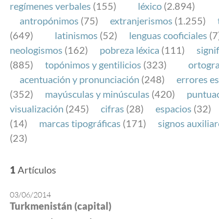
regímenes verbales
(155)
léxico
(2.894)
antropónimos
(75)
extranjerismos
(1.255)
(649)
latinismos
(52)
lenguas cooficiales
(7
neologismos
(162)
pobreza léxica
(111)
signi
(885)
topónimos y gentilicios
(323)
ortogra
acentuación y pronunciación
(248)
errores es
(352)
mayúsculas y minúsculas
(420)
puntua
visualización
(245)
cifras
(28)
espacios
(32)
(14)
marcas tipográficas
(171)
signos auxilia
(23)
1
Artículos
03/06/2014
Turkmenistán (capital)