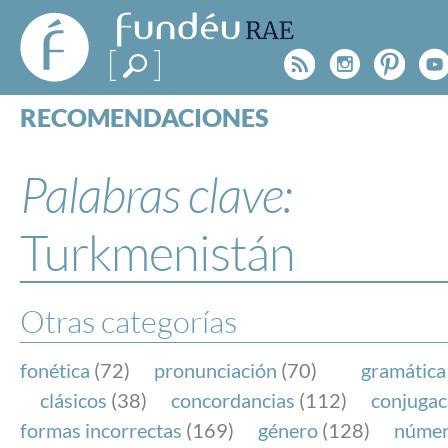
FundéuRAE
- Fundación
Rss
Instagr
Pinte
Y
del Español
Urgente
RECOMENDACIONES
Real Acad
CONSULTAS
CATEGORÍAS
Palabras clave:
ESPECIALES
BLOG
Turkmenistán
NOTICIAS
SOBRE LA FUNDÉURAE
Otras categorías
FundéuRAE es una fundación patrocinada por la 
y la Real Academia Española, cuyo objetivo es co
fonética
(72)
pronunciación
(70)
gramática
el buen uso del español en los medios de comuni
clásicos
(38)
concordancias
(112)
conjugac
Internet.
formas incorrectas
(169)
género
(128)
núme