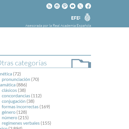
Rss
Instagram
Pinteres
Youtube
Twitter
Facebook
RAE
Agencia
EFE
Asesorada por la
Real Academia Española
nú
NOTICIAS
SOBRE LA FUNDÉURAE
FundéuRAE es una fundación patrocinada por
la Agencia Efe y la Real Academia Española,
cuyo objetivo es colaborar con el buen uso del
tras categorías
español en los medios de comunicación y en
Internet.
nética
(72)
pronunciación
(70)
ramática
(886)
clásicos
(38)
concordancias
(112)
conjugación
(38)
formas incorrectas
(169)
género
(128)
número
(215)
regímenes verbales
(155)
xico
(2.894)