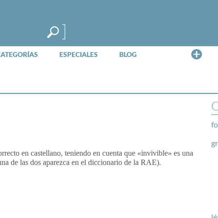
Me
CATEGORÍAS
ESPECIALES
BLOG
O
fo
g
correcto en castellano, teniendo en cuenta que «invivible» es una
a de las dos aparezca en el diccionario de la RAE).
lé