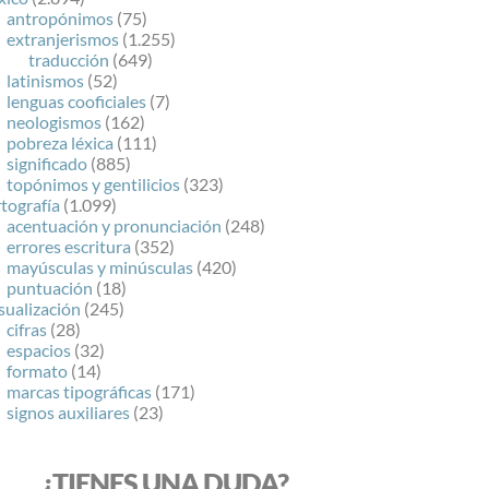
antropónimos
(75)
extranjerismos
(1.255)
traducción
(649)
latinismos
(52)
lenguas cooficiales
(7)
neologismos
(162)
pobreza léxica
(111)
significado
(885)
topónimos y gentilicios
(323)
tografía
(1.099)
acentuación y pronunciación
(248)
errores escritura
(352)
mayúsculas y minúsculas
(420)
puntuación
(18)
sualización
(245)
cifras
(28)
espacios
(32)
formato
(14)
marcas tipográficas
(171)
signos auxiliares
(23)
¿TIENES UNA DUDA?