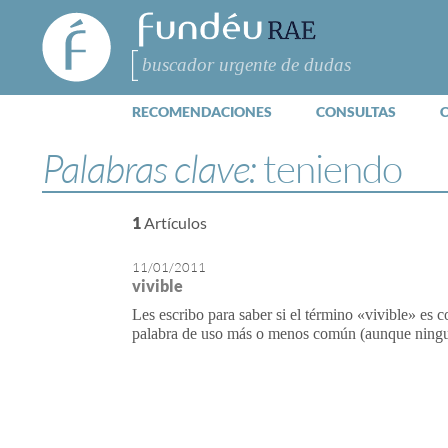
FundéuRAE
- Fundación
del Español
Buscar
Urgente
RECOMENDACIONES
CONSULTAS
Palabras clave:
teniendo
1
Artículos
11/01/2011
vivible
Les escribo para saber si el término «vivible» es 
palabra de uso más o menos común (aunque ningun