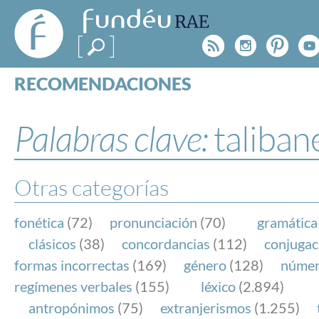
FundéuRAE
- Fundación
Rss
Instagr
Pinte
Y
del Español
Urgente
RECOMENDACIONES
Real Acad
CONSULTAS
CATEGORÍAS
Palabras clave:
taliban
ESPECIALES
BLOG
NOTICIAS
Otras categorías
SOBRE LA FUNDÉURAE
fonética
(72)
pronunciación
(70)
gramática
FundéuRAE es una fundación patrocinada por la 
clásicos
(38)
concordancias
(112)
conjugac
y la Real Academia Española, cuyo objetivo es co
formas incorrectas
(169)
género
(128)
núme
el buen uso del español en los medios de comuni
regímenes verbales
(155)
léxico
(2.894)
Internet.
antropónimos
(75)
extranjerismos
(1.255)