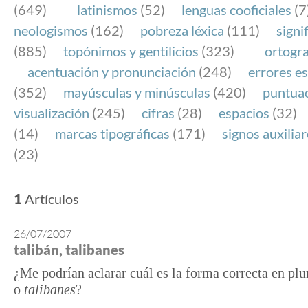
(649)
latinismos
(52)
lenguas cooficiales
(7
neologismos
(162)
pobreza léxica
(111)
signi
(885)
topónimos y gentilicios
(323)
ortogra
acentuación y pronunciación
(248)
errores es
(352)
mayúsculas y minúsculas
(420)
puntua
visualización
(245)
cifras
(28)
espacios
(32)
(14)
marcas tipográficas
(171)
signos auxilia
(23)
1
Artículos
26/07/2007
talibán, talibanes
¿Me podrían aclarar cuál es la forma correcta en plu
o
talibanes
?