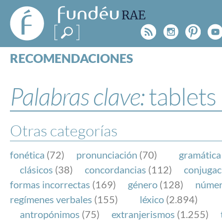
FundéuRAE
- Fundación
Rss
Instagr
Pinte
Y
del Español
Urgente
RECOMENDACIONES
Real Acad
CONSULTAS
CATEGORÍAS
Palabras clave:
tablets
ESPECIALES
BLOG
NOTICIAS
Otras categorías
SOBRE LA FUNDÉURAE
fonética
(72)
pronunciación
(70)
gramática
FundéuRAE es una fundación patrocinada por la 
clásicos
(38)
concordancias
(112)
conjugac
y la Real Academia Española, cuyo objetivo es co
formas incorrectas
(169)
género
(128)
núme
el buen uso del español en los medios de comuni
regímenes verbales
(155)
léxico
(2.894)
Internet.
antropónimos
(75)
extranjerismos
(1.255)