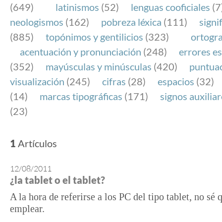
(649)
latinismos
(52)
lenguas cooficiales
(7
neologismos
(162)
pobreza léxica
(111)
signi
(885)
topónimos y gentilicios
(323)
ortogra
acentuación y pronunciación
(248)
errores es
(352)
mayúsculas y minúsculas
(420)
puntua
visualización
(245)
cifras
(28)
espacios
(32)
(14)
marcas tipográficas
(171)
signos auxilia
(23)
1
Artículos
12/08/2011
¿la tablet o el tablet?
A la hora de referirse a los PC del tipo tablet, no sé
emplear.